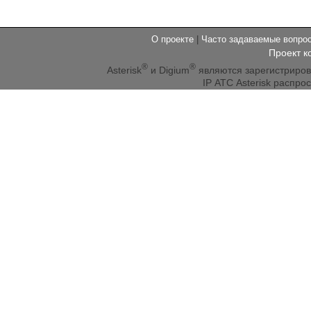
О проекте
|
Часто задаваемые вопр
Проект к
®
®
Asterisk
и Digium
являются зарегистриро
IP АТС Asterisk распр