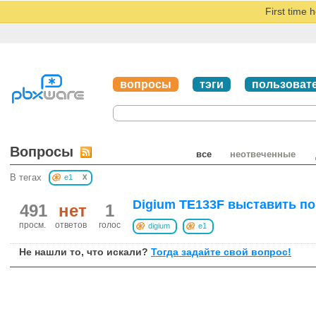
First time 
вопросы
тэги
пользоват
Вопросы
все
неотвеченные
x
В тегах
e1
Digium TE133F выставить по 
491
нет
1
просм.
ответов
голос
digium
e1
Не нашли то, что искали?
Тогда задайте свой вопрос!