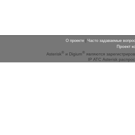
О проекте
|
Часто задаваемые вопр
Проект к
®
®
Asterisk
и Digium
являются зарегистриро
IP АТС Asterisk распр