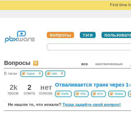
First time 
вопросы
тэги
пользоват
Вопросы
все
неотвеченные
x
x
В тегах
транк
mts
Отваливается транк через 1-
2k
2
нет
просм.
ответа
голосов
trunk
mts
мтс
транк
Не нашли то, что искали?
Тогда задайте свой вопрос!