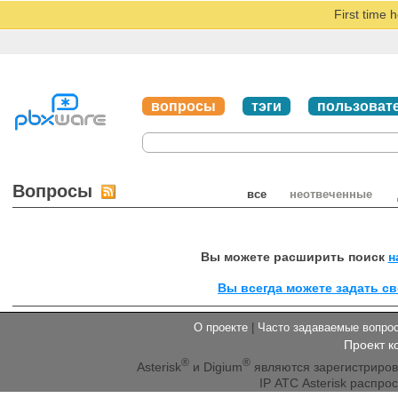
First time 
вопросы
тэги
пользоват
Вопросы
все
неотвеченные
Вы можете расширить поиск
н
Вы всегда можете задать св
О проекте
|
Часто задаваемые вопр
Проект к
®
®
Asterisk
и Digium
являются зарегистриро
IP АТС Asterisk распр