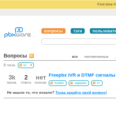
First time 
вопросы
тэги
пользоват
Вопросы
все
неотвеченные
x
В тегах
ivr
Freepbx IVR и DTMF сигналы
3k
2
нет
просм.
ответа
голосов
freepbx
задержка
ivr
Не нашли то, что искали?
Тогда задайте свой вопрос!