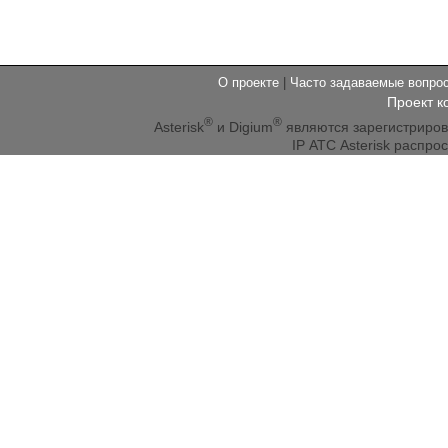
О проекте
|
Часто задаваемые вопр
Проект к
®
®
Asterisk
и Digium
являются зарегистриро
IP АТС Asterisk распр