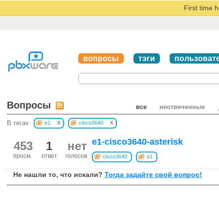
First time 
вопросы
тэги
пользоват
Вопросы
все
неотвеченные
x
x
В тегах
e1
cisco3640
e1-cisco3640-asterisk
453
1
нет
просм.
ответ
голосов
cisco3640
e1
Не нашли то, что искали?
Тогда задайте свой вопрос!