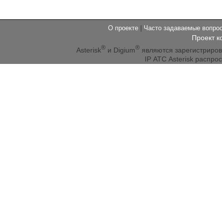
О проекте
|
Часто задаваемые вопр
Проект к
®
®
Asterisk
и Digium
являются зарегистриро
IP АТС Asterisk распр