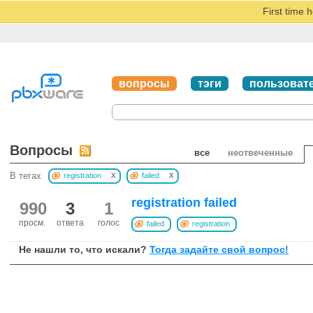
First time 
вопросы
тэги
пользоват
Вопросы
все
неотвеченные
x
x
В тегах
registration
failed
registration failed
990
3
1
просм.
ответа
голос
failed
registration
Не нашли то, что искали?
Тогда задайте свой вопрос!