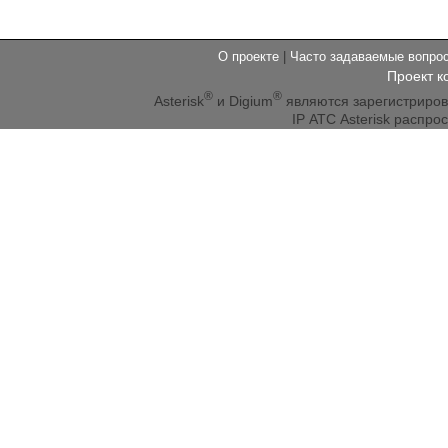
О проекте
|
Часто задаваемые вопр
Проект к
®
®
Asterisk
и Digium
являются зарегистриро
IP АТС Asterisk распр