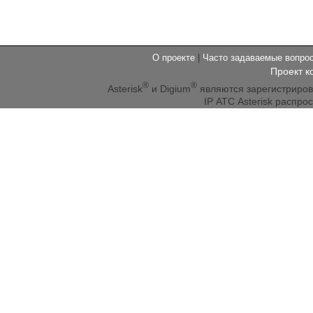
О проекте
|
Часто задаваемые вопр
Проект к
®
®
Asterisk
и Digium
являются зарегистриро
IP АТС Asterisk распр