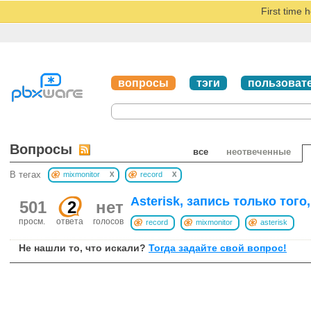
First time 
вопросы
тэги
пользоват
Вопросы
все
неотвеченные
x
x
В тегах
mixmonitor
record
Asterisk, запись только тог
501
2
нет
просм.
ответа
голосов
record
mixmonitor
asterisk
Не нашли то, что искали?
Тогда задайте свой вопрос!