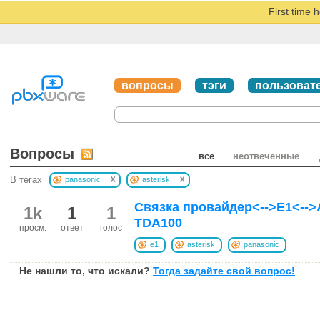
First time 
вопросы
тэги
пользоват
Вопросы
все
неотвеченные
x
x
В тегах
panasonic
asterisk
Связка провайдер<-->E1<-->A
1k
1
1
TDA100
просм.
ответ
голос
e1
asterisk
panasonic
Не нашли то, что искали?
Тогда задайте свой вопрос!