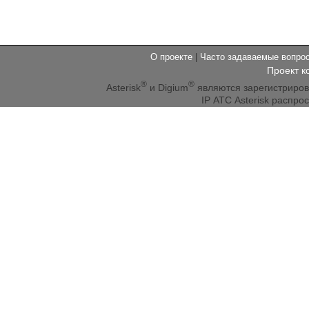
О проекте
|
Часто задаваемые вопр
Проект к
®
®
Asterisk
и Digium
являются зарегистриро
IP АТС Asterisk распр