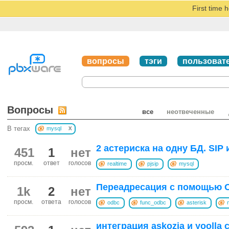
First time 
вопросы
тэги
пользоват
Вопросы
все
неотвеченные
x
В тегах
mysql
2 астериска на одну БД. SIP 
451
1
нет
просм.
ответ
голосов
realtime
pjsip
mysql
Переадресация с помощью 
1k
2
нет
просм.
ответа
голосов
odbc
func_odbc
asterisk
интеграция askozia и yoolla 