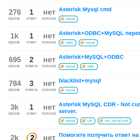
Asterisk Mysql cmd
276
1
нет
просм.
ответ
голосов
mysql
Asterisk+ODBC+MySQL пере
1k
1
нет
просм.
ответ
голосов
odbc
mysql
Asterisk+MySQL+ODBC
695
2
нет
просм.
ответа
голосов
mysql
odbc
blacklist+mysql
784
3
нет
просм.
ответа
голосов
mysql
Asterisk MySQL CDR - Not cur
3k
1
нет
server.
просм.
ответ
голосов
mysql
cdr
cdr_mysql.conf
Помогите получить ответ на
2k
2
нет