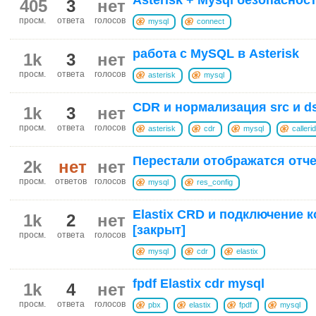
405
3
нет
просм.
ответа
голосов
mysql
connect
работа с MySQL в Asterisk
1k
3
нет
просм.
ответа
голосов
asterisk
mysql
CDR и нормализация src и d
1k
3
нет
просм.
ответа
голосов
asterisk
cdr
mysql
callerid
Перестали отображатся отчет
2k
нет
нет
просм.
ответов
голосов
mysql
res_config
Elastix CRD и подключение 
1k
2
нет
[закрыт]
просм.
ответа
голосов
mysql
cdr
elastix
fpdf Elastix cdr mysql
1k
4
нет
просм.
ответа
голосов
pbx
elastix
fpdf
mysql