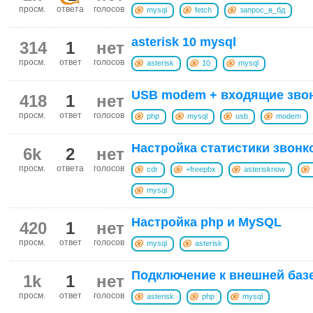
просм.
ответа
голосов
mysql
fetch
запрос_в_бд
asterisk 10 mysql
314
1
нет
просм.
ответ
голосов
asterisk
10
mysql
USB modem + входящие звонк
418
1
нет
просм.
ответ
голосов
php
mysql
usb
modem
Настройка статистики звонк
6k
2
нет
просм.
ответа
голосов
cdr
+freepbx
asterisknow
mysql
Настройка php и MySQL
420
1
нет
просм.
ответ
голосов
mysql
asterisk
Подключение к внешней баз
1k
1
нет
просм.
ответ
голосов
asterisk
php
mysql