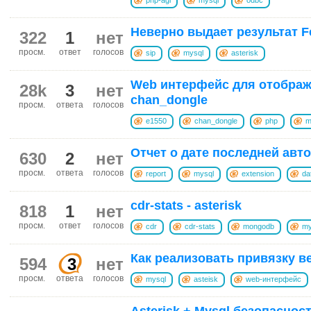
Неверно выдает результат F
322
1
нет
просм.
ответ
голосов
sip
mysql
asterisk
Web интерфейс для отобра
28k
3
нет
chan_dongle
просм.
ответа
голосов
e1550
chan_dongle
php
m
Отчет о дате последней авт
630
2
нет
просм.
ответа
голосов
report
mysql
extension
da
cdr-stats - asterisk
818
1
нет
просм.
ответ
голосов
cdr
cdr-stats
mongodb
my
Как реализовать привязку в
594
3
нет
просм.
ответа
голосов
mysql
asteisk
web-интерфейс
Asterisk + Mysql безопаснос