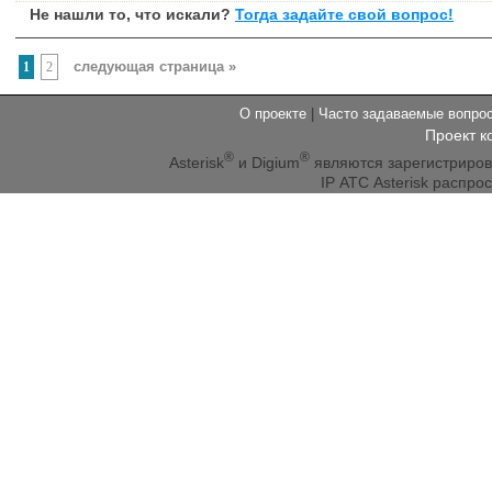
Не нашли то, что искали?
Тогда задайте свой вопрос!
следующая страница »
1
2
О проекте
|
Часто задаваемые вопр
Проект к
®
®
Asterisk
и Digium
являются зарегистриро
IP АТС Asterisk распр