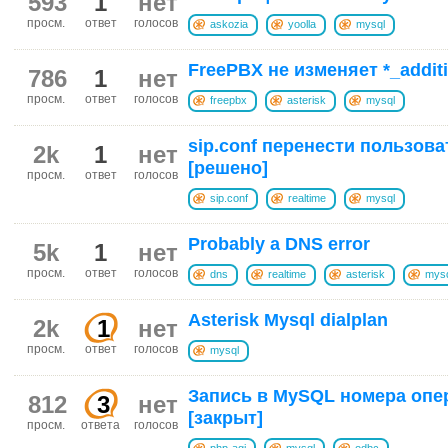
593
1
нет
просм.
ответ
голосов
askozia
yoolla
mysql
FreePBX не изменяет *_addit
786
1
нет
просм.
ответ
голосов
freepbx
asterisk
mysql
sip.conf перенести пользоват
2k
1
нет
[решено]
просм.
ответ
голосов
sip.conf
realtime
mysql
Probably a DNS error
5k
1
нет
просм.
ответ
голосов
dns
realtime
asterisk
mys
Asterisk Mysql dialplan
2k
1
нет
просм.
ответ
голосов
mysql
Запись в MySQL номера опе
812
3
нет
[закрыт]
просм.
ответа
голосов
php-agi
mysql
odbc