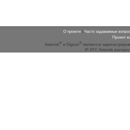
О проекте
|
Часто задаваемые вопр
Проект к
®
®
Asterisk
и Digium
являются зарегистриро
IP АТС Asterisk распр