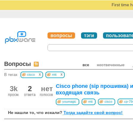
First time 
вопросы
тэги
пользоват
Вопросы
все
неотвеченные
x
x
В тегах
cisco
mtt
Cisco phone (sip прошивка) и
3k
2
нет
входящая связь
просм.
ответа
голосов
youmagic
mtt
cisco
cp-79
Не нашли то, что искали?
Тогда задайте свой вопрос!