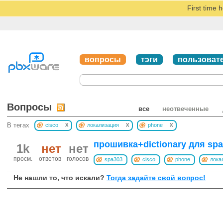
First time 
вопросы
тэги
пользоват
Вопросы
все
неотвеченные
x
x
x
В тегах
cisco
локализация
phone
прошивка+dictionary для spa
1k
нет
нет
просм.
ответов
голосов
spa303
cisco
phone
лока
Не нашли то, что искали?
Тогда задайте свой вопрос!