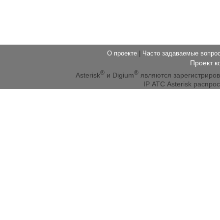
О проекте
|
Часто задаваемые вопр
Проект к
®
®
Asterisk
и Digium
являются зарегистриро
IP АТС Asterisk распр