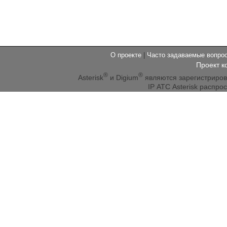
О проекте
|
Часто задаваемые вопр
Проект к
®
®
Asterisk
и Digium
являются зарегистриро
IP АТС Asterisk распр