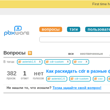
First time 
вопросы
тэги
пользоват
Вопросы
все
неотвеченные
x
x
x
В тегах
asterisk1.6
cdr-custom
csv
Как раскидать cdr в разные
382
1
нет
просм.
ответ
голосов
asterisk1.6
cdr-custom
csv
Не нашли то, что искали?
Тогда задайте свой вопрос!