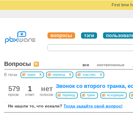
First time 
вопросы
тэги
пользоват
Вопросы
все
неотвеченные
x
x
x
В тегах
транк
перевод
эластикс
Звонок со второго транка, е
579
1
нет
просм.
ответ
голосов
перевод
транк
исходящие
Не нашли то, что искали?
Тогда задайте свой вопрос!