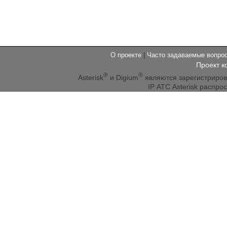
О проекте
|
Часто задаваемые вопр
Проект к
®
®
Asterisk
и Digium
являются зарегистриро
IP АТС Asterisk распр