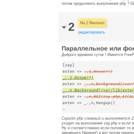
потом продолжить выполнение php ? De
2
No.2 Revision
редактировать
Параллельное или фон
Доброго времени суток ! Имеется Free
[zay]

exten => 
exten => 
_.,n,Background(/var
exten => 
.,n,AGI(zay.php,${CA
Скрипт php сложный и выполняется 25
уходит на выполнение zay.php и если з
Ну и соответственно если положит то 
звенящего Hangup() а вот потом продо