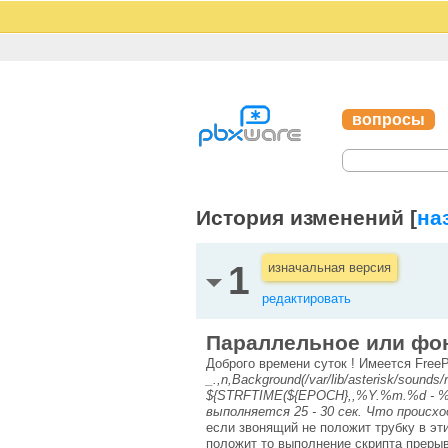
вопросы
История изменений [
на
1
изначальная версия
редактировать
Параллельное или фон
Доброго времени суток ! Имеется FreeP
_.,n,Background(/var/lib/asterisk/sounds
${STRFTIME(${EPOCH},,%Y.%m.%d - %H:
выполняется 25 - 30 сек. Что происх
если звонящий не положит трубку в эти
положит то выполнение скрипта прерыва