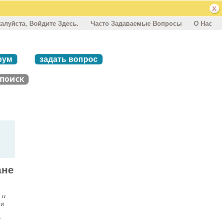
алуйста, Войдите Здесь.
Часто Задаваемые Вопросы
О Нас
рум
задать вопрос
ане
 и
 и
т