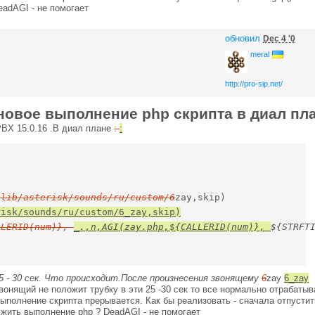
adAGI - не помогает
обновил
Dec 4 '0
meral
http://pro-sip.net/
овое выполнение php скрипта в диал пл
PBX 15.0.16 .В диал плане
:
:
/lib/asterisk/sounds/ru/custom/6
LLERID(num)}, 
_.,n,AGI(zay.php,${CALLERID(num)}, 
${STRFTI
 - 30 сек. Что происходит.После произнесения звонящему
6
zay
6_zay
вонящий не положит трубку в эти 25 -30 сек то все нормально отрабатыв
выполнение скрипта прерывается. Как бы реализовать - сначала отпустит
лжить выполнение php ? DeadAGI - не помогает