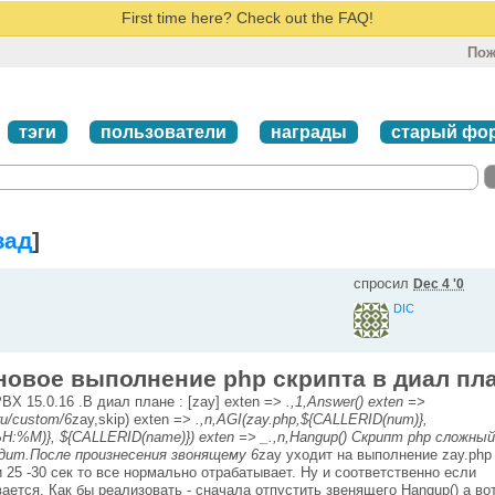
First time here? Check out the FAQ!
Пож
тэги
пользователи
награды
старый фо
зад
]
спросил
Dec 4 '0
DIC
овое выполнение php скрипта в диал пл
BX 15.0.16 .В диал плане : [zay] exten =>
.,1,Answer() exten =>
/ru/custom/6
zay,skip) exten =>
.,n,AGI(zay.php,${CALLERID(num)},
%M)}, ${CALLERID(name)}) exten => _.,n,Hangup() Скрипт php сложный
одит.После произнесения звонящему 6
zay уходит на выполнение zay.php
 25 -30 сек то все нормально отрабатывает. Ну и соответственно если
ется. Как бы реализовать - сначала отпустить звенящего Hangup() а во