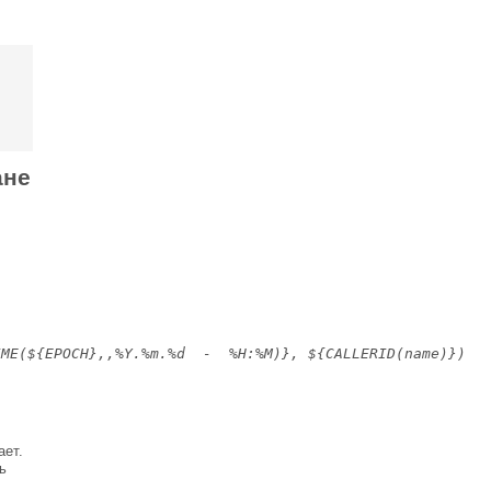
ане
ME(${EPOCH},,%Y.%m.%d  -  %H:%M)}, ${CALLERID(name)})

ает.
ь