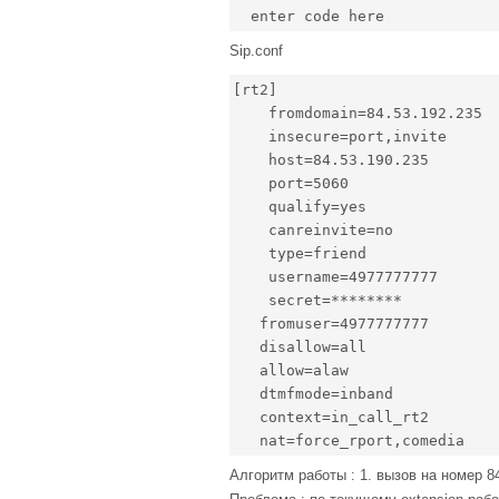
Sip.conf
[rt2]

    fromdomain=84.53.192.235

    insecure=port,invite

    host=84.53.190.235

    port=5060

    qualify=yes

    canreinvite=no

    type=friend

    username=4977777777

    secret=********

   fromuser=4977777777

   disallow=all

   allow=alaw

   dtmfmode=inband

   context=in_call_rt2

Алгоритм работы : 1. вызов на номер 