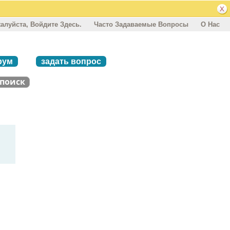
алуйста, Войдите Здесь.
Часто Задаваемые Вопросы
О Нас
рум
задать вопрос