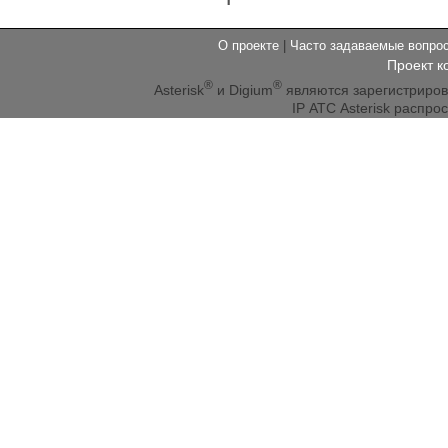
О проекте
|
Часто задаваемые вопр
Проект к
®
®
Asterisk
и Digium
являются зарегистриро
IP АТС Asterisk распр