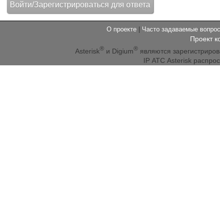
О проекте
|
Часто задаваемые вопр
Проект к
®
®
Asterisk
и Digium
являются зарегистриро
IP АТС Asterisk распр