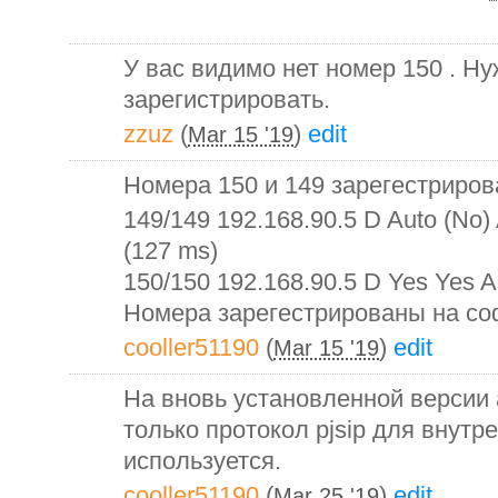
У вас видимо нет номер 150 . Н
зарегистрировать.
zzuz
(
)
edit
Mar 15 '19
Номера 150 и 149 зарегестриров
149/149 192.168.90.5 D Auto (No)
(127 ms)
150/150 192.168.90.5 D Yes Yes 
Номера зарегестрированы на с
cooller51190
(
)
edit
Mar 15 '19
На вновь установленной версии
только протокол pjsip для внутр
используется.
cooller51190
(
)
edit
Mar 25 '19