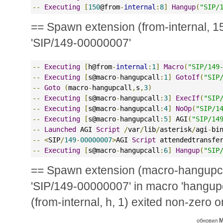
--
Executing
[
150
@from
-
internal
:
8
]
Hangup
(
"SIP/
== Spawn extension (from-internal, 15
'SIP/149-00000007'
--
Executing
[
h@from
-
internal
:
1
]
Macro
(
"SIP/149
--
Executing
[
s@macro
-
hangupcall
:
1
]
GotoIf
(
"SIP
--
Goto
(
macro
-
hangupcall
,
s
,
3
)
--
Executing
[
s@macro
-
hangupcall
:
3
]
ExecIf
(
"SIP
--
Executing
[
s@macro
-
hangupcall
:
4
]
NoOp
(
"SIP/1
--
Executing
[
s@macro
-
hangupcall
:
5
]
 AGI
(
"SIP/14
--
Launched
 AGI 
Script
/
var
/
lib
/
asterisk
/
agi
-
bi
--
<
SIP
/
149
-
00000007
>
AGI 
Script
 attendedtransfe
--
Executing
[
s@macro
-
hangupcall
:
6
]
Hangup
(
"SIP
== Spawn extension (macro-hangupcal
'SIP/149-00000007' in macro 'hangup
(from-internal, h, 1) exited non-zero
M
обновил