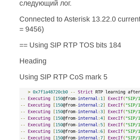
следующий лог.
Connected to Asterisk 13.22.0 current
= 9456)
== Using SIP RTP TOS bits 184
Heading
Using SIP RTP CoS mark 5
>
0x7f1a48720cb0
--
Strict
 RTP learning afte
--
Executing
[
150
@from
-
internal
:
1
]
ExecIf
(
"SIP/
--
Executing
[
150
@from
-
internal
:
2
]
ExecIf
(
"SIP/
--
Executing
[
150
@from
-
internal
:
3
]
ExecIf
(
"SIP/
--
Executing
[
150
@from
-
internal
:
4
]
ExecIf
(
"SIP/
--
Executing
[
150
@from
-
internal
:
5
]
ExecIf
(
"SIP/
--
Executing
[
150
@from
-
internal
:
6
]
ExecIf
(
"SIP/
--
Executing
[
150
@from
-
internal
:
7
]
ExecIf
(
"SIP/