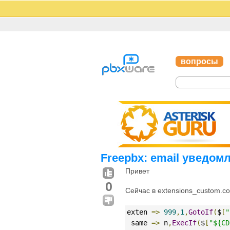
вопросы
Freepbx: email уведо
Привет
0
Сейчас в extensions_custom.co
exten 
=>
999
,
1
,
GotoIf
(
$
[
"
 same 
=>
 n
,
ExecIf
(
$
[
"${CD