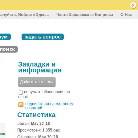
алуйста, Войдите Здесь.
Часто Задаваемые Вопросы
О Нас
рум
задать вопрос
Закладки и
информация
Добавить закладку
получать обновления по
email
подписаться на rss ленту
новостей
Статистика
Задан:
May 30 '18
Просмотрен:
1,355 раз
um)}"
|
 sendmail 
-
f missed 
-
t mail@example
.
com
))
Обновлен:
May 30 '18