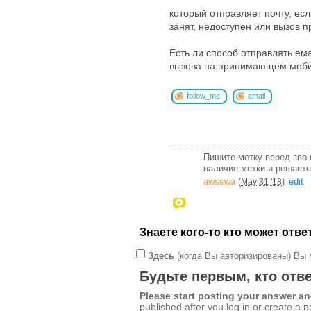
который отправляет почту, есл
занят, недоступен или вызов п
Есть ли способ отправлять ема
вызова на принимающем моб
follow_me
email
Пишите метку перед звон
наличие метки и решаете
awsswa
(
)
edit
May 31 '18
Знаете кого-то кто может отв
Здесь
(когда Вы авторизированы) Вы 
Будьте первым, кто отве
Please start posting your answer 
published after you log in or create a 