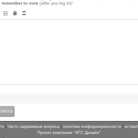
 remember to vote
(after you log in)!
те
|
Часто задаваемые вопросы
|
политика конфиденциальности
|
остави
Проект компании "АТС Дизайн"