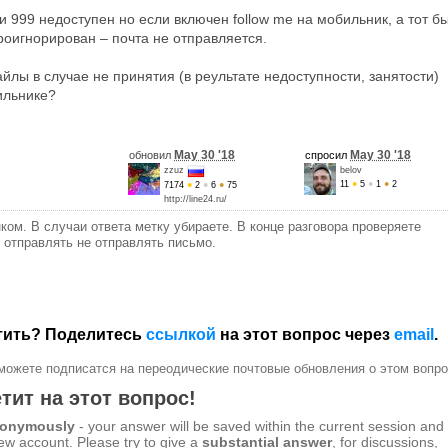
и 999 недоступен но если включен follow me на мобильник, а тот б
роигнорирован – почта не отправляется.
йлы в случае не принятия (в реультате недоступности, занятости)
ильнике?
May 30 '18
May 30 '18
обновил
спросил
zzuz
belov
11
●
5
●
1
●
2
7174
●
2
●
6
●
75
http://line24.ru/
ком. В случаи ответа метку убираете. В конце разговора проверяете
 отправлять не отправлять письмо.
етить? Поделитесь
ссылкой
на этот вопрос через
email
.
можете подписатся на переодические почтовые обновления о этом вопро
тит на этот вопрос!
anonymously
- your answer will be saved within the current session and
new account. Please try to give a
substantial answer
, for discussions,