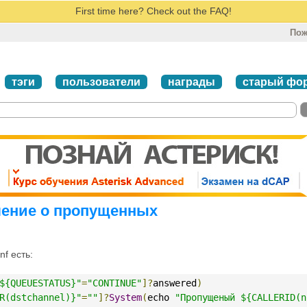
First time here? Check out the FAQ!
Пож
тэги
пользователи
награды
старый фо
мление о пропущенных
nf есть:
${QUEUESTATUS}"
=
"CONTINUE"
]?
answered
)
R(dstchannel)}"
=
""
]?
System
(
echo 
"Пропущеный ${CALLERID(n