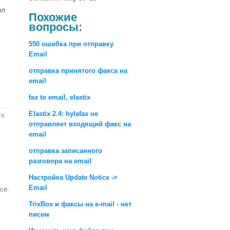
ыл
Похожие
вопросы:
550 ошибка при отправку
Email
отправка принятого факса на
email
fax to email, elastix
Elastix 2.4: hylafax не
отправляет входящий факс на
email
отправка записанного
разговора на email
Настройка Update Notice ->
Email
се.
TrixBox и факсы на e-mail - нет
писем