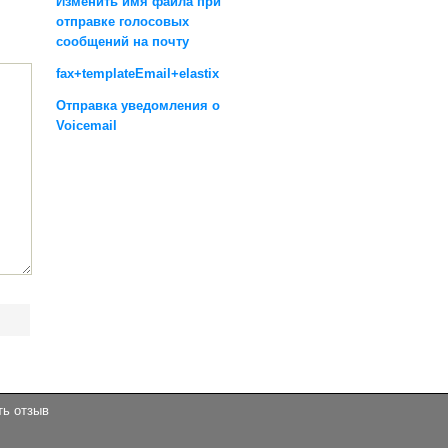
Изменить имя файла при
отправке голосовых
сообщений на почту
fax+templateEmail+elastix
Отправка уведомления о
Voicemail
ть отзыв