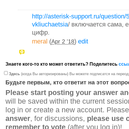
http://asterisk-support.ru/questio
vkliuchaetsia
/ включается сама, е
цифр.
meral
(
)
edit
Apr 2 '18
Знаете кого-то кто может ответить? Поделитесь
ссы
Здесь
(когда Вы авторизированы) Вы можете подписатся на переод
Будьте первым, кто ответит на этот вопро
Please start posting your answer 
will be saved within the current sessi
log in or create a new account. Please
answer
, for discussions,
please use
remember to vote
(after you log in)!