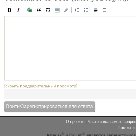
[скрыть предварительный просмотр]
О проекте
|
Часто задаваемые вопр
Проект к
®
®
Asterisk
и Digium
являются зарегистриро