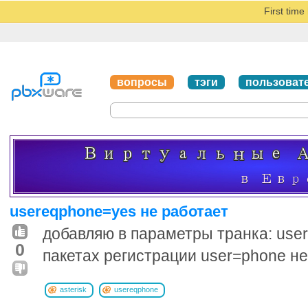
First tim
вопросы
тэги
пользоват
usereqphone=yes не работает
добавляю в параметры транка: use
0
пакетах регистрации user=phone не
asterisk
usereqphone