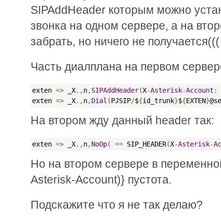
SIPAddHeader которым можно устан
звонка на одном сервере, а на вто
забрать, но ничего не получается(((
Часть диалплана на первом сервер
exten 
=>
 _X
.,
n
,
SIPAddHeader
(
X
-
Asterisk
-
Account
:
exten 
=>
 _X
.,
n
,
Dial
(
PJSIP
/
$
{
id_trunk
}
$
{
EXTEN
}
@s
На втором жду данный header так:
exten 
=>
 _X
.,
n
,
NoOp
(
==
 SIP_HEADER
(
X
-
Asterisk
-
A
Но на втором сервере в переменн
Asterisk-Account)} пустота.
Подскажите что я не так делаю?