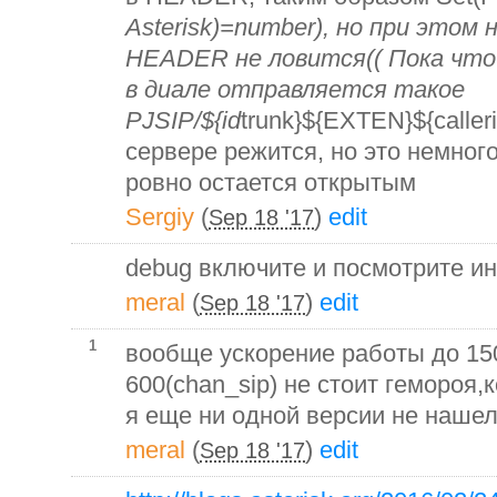
Asterisk)=number), но при этом
HEADER не ловится(( Пока что 
в диале отправляется такое
PJSIP/${id
trunk}${EXTEN}${caller
сервере режится, но это немног
ровно остается открытым
Sergiy
(
)
edit
Sep 18 '17
debug включите и посмотрите и
meral
(
)
edit
Sep 18 '17
1
вообще ускорение работы до 15
600(chan_sip) не стоит гемороя,
я еще ни одной версии не нашел,
meral
(
)
edit
Sep 18 '17