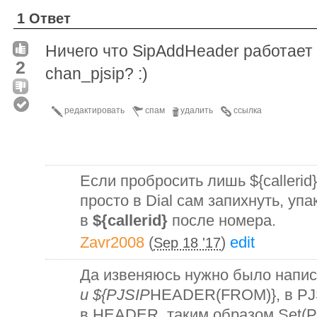
1 Ответ
Ничего что SipAddHeader работает с
2
chan_pjsip? :)
редактировать
спам
удалить
ссылка
Если пробросить лишь ${callerid
просто в Dial сам запихнуть, уп
в
${callerid}
после номера.
Zavr2008
(
)
edit
Sep 18 '17
Да извеняюсь нужно было напис
и ${PJSIP
HEADER(FROM)}, в PJS
в HEADER, таким образом Set(