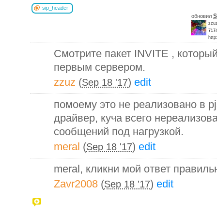
sip_header
S
обновил
zzu
717
http
Смотрите пакет INVITE , которы
первым сервером.
zzuz
(
)
edit
Sep 18 '17
помоему это не реализовано в p
драйвер, куча всего нереализов
сообщений под нагрузкой.
meral
(
)
edit
Sep 18 '17
meral, кликни мой ответ правиль
Zavr2008
(
)
edit
Sep 18 '17