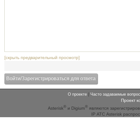
[скрыть предварительный просмотр]
О проекте
|
Часто задаваемые вопр
Проект к
®
®
Asterisk
и Digium
являются зарегистриро
IP АТС Asterisk распр