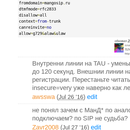
fromdomain
=
mangosip
.
ru
dtmfmode
=
rfc2833
disallow
=
all
context
=
from
-
trunk
canreinvite
=
no
allow
=
g729
&
alaw
&
ulaw
J
обновил
zzu
717
http
Внутренни линии на TAU - умен
до 120 секунд. Внешнии линии на
регистрации. Перестаньте читать
insecure=very уже наверно как ле
awsswa
(
)
edit
Jul 26 '16
не понял зачем с МанД* по аналог
подключаем? по SIP не судьба?
Zavr2008
(
)
edit
Jul 27 '16