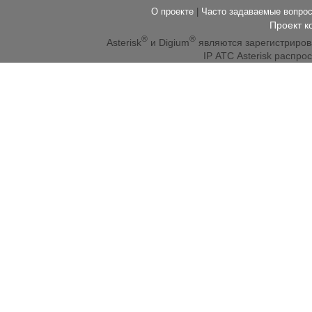
О проекте
|
Часто задаваемые вопр
Проект к
®
®
Asterisk
и Digium
являются зарегистриро
IP АТС Asterisk распр