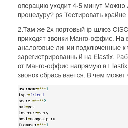
операцию уходит 4-5 минут Можно л
процедуру? ps Тестировать крайне
2.Там же 2х портовый ip-шлюз CIS
приходят звонки Манго-оффис. На 
аналоговые линии подключенные к 
зарегистрированный на Elastix. Ра
от Манго-оффис напрямую в Elastix
звонок сбрасывается. В чем может
username
=***
1
type
=
friend
secret
=****
2
nat
=
yes
insecure
=
very
host
=
mangosip
.
ru
fromuser
=***
1