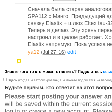
Сначала была старая аналогова
SPA112 с Манго. Предыдущий ад
связку Elastix + шлюз Eltex tau-
Теперь я делаю. Эту хрень перв
настроил и в целом работает. Х
Elastix напрямую. Пока успеха не
ya12
(
)
edit
Jul 27 '16
Знаете кого-то кто может ответить? Поделитесь
ссы
Здесь
(когда Вы авторизированы) Вы можете подписатся на переод
Будьте первым, кто ответит на этот вопро
Please start posting your answer 
will be saved within the current sessi
log in or create a new account. Please