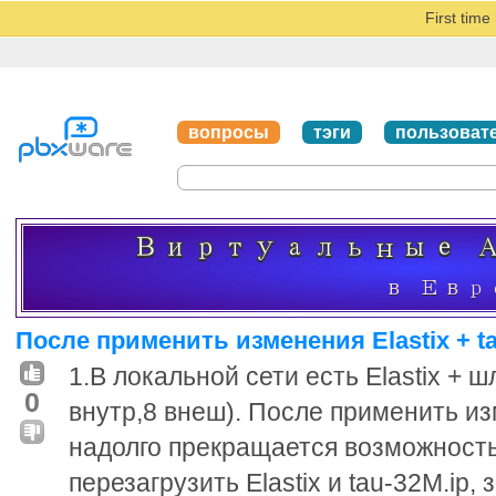
First tim
вопросы
тэги
пользоват
После применить изменения Elastix + ta
1.В локальной сети есть Elastix + ш
0
внутр,8 внеш). После применить из
надолго прекращается возможность
перезагрузить Elastix и tau-32M.ip,