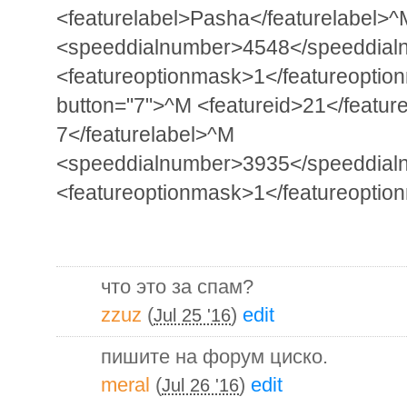
<featurelabel>Pasha</featurelabel>^
<speeddialnumber>4548</speeddia
<featureoptionmask>1</featureoption
button="7">^M <featureid>21</featur
7</featurelabel>^M
<speeddialnumber>3935</speeddia
<featureoptionmask>1</featureoptio
что это за спам?
zzuz
(
)
edit
Jul 25 '16
пишите на форум циско.
meral
(
)
edit
Jul 26 '16