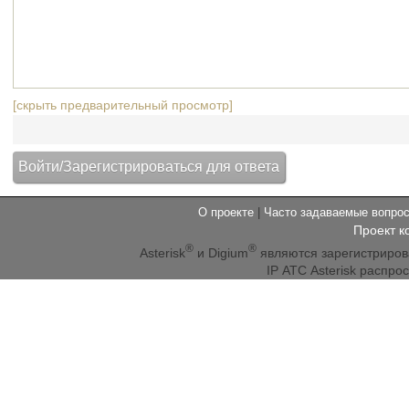
[скрыть предварительный просмотр]
О проекте
|
Часто задаваемые вопр
Проект к
®
®
Asterisk
и Digium
являются зарегистриро
IP АТС Asterisk распр