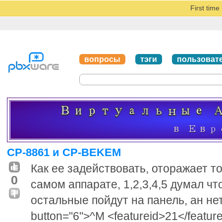
First tim
вопросы
тэги
пользоват
CP-8861 и CP-BEKEM
Как ее задействовать, оторажает то
0
самом аппарате, 1,2,3,4,5 думал что
остальные пойдут на панель, ан нет
button="6">^M <featureid>21</featur