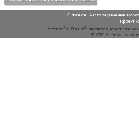
О проекте
|
Часто задаваемые вопр
Проект к
®
®
Asterisk
и Digium
являются зарегистриро
IP АТС Asterisk распр