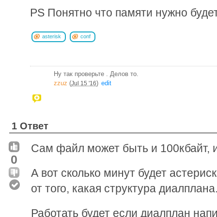
PS Понятно что памяти нужно буде
asterisk
conf
Ну так проверьте . Делов то.
zzuz
(
)
edit
Jul 15 '16
1 Ответ
Сам файл может быть и 100кбайт, и
0
А вот сколько минут будет астерис
от того, какая структура диалплана
Работать будет если диалплан нап