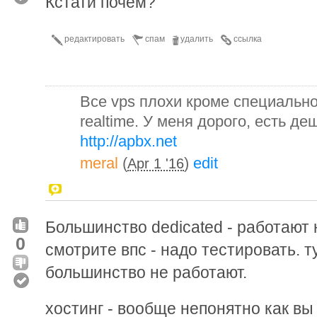
Кстати почем?
редактировать
спам
удалить
ссылка
Все vps плохи кроме специальн
realtime. У меня дорого, есть д
http://apbx.net
meral
(
)
edit
Apr 1 '16
Большинство dedicated - работают
0
смотрите впс - надо тестировать. т
большинство не работают.
хостинг - вообще непонятно как вы