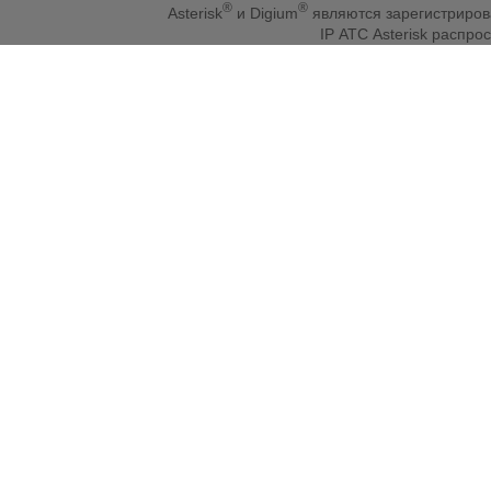
®
®
Asterisk
и Digium
являются зарегистриро
IP АТС Asterisk распр