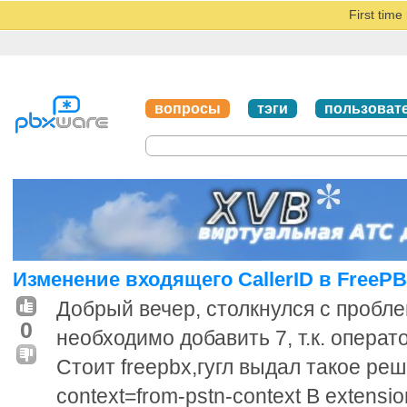
First tim
вопросы
тэги
пользоват
Изменение входящего CallerID в FreeP
Добрый вечер, столкнулся с пробле
0
необходимо добавить 7, т.к. операт
Стоит freepbx,гугл выдал такое ре
context=from-pstn-context В extensi