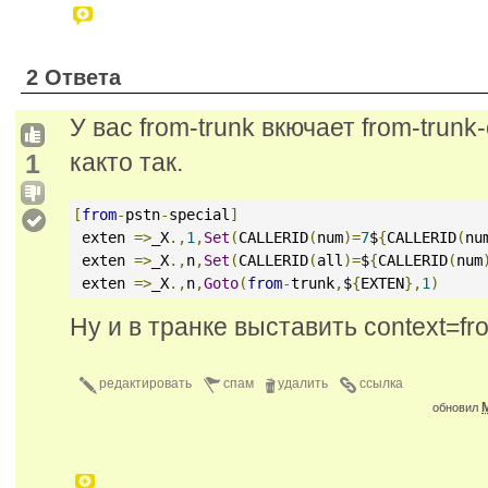
2 Ответа
У вас from-trunk вкючает from-trun
1
както так.
[
from
-
pstn
-
special
]
 exten 
=>
_X
.,
1
,
Set
(
CALLERID
(
num
)=
7
$
{
CALLERID
(
nu
 exten 
=>
_X
.,
n
,
Set
(
CALLERID
(
all
)=
$
{
CALLERID
(
num
 exten 
=>
_X
.,
n
,
Goto
(
from
-
trunk
,
$
{
EXTEN
},
1
)
Ну и в транке выставить context=fro
редактировать
спам
удалить
ссылка
M
обновил