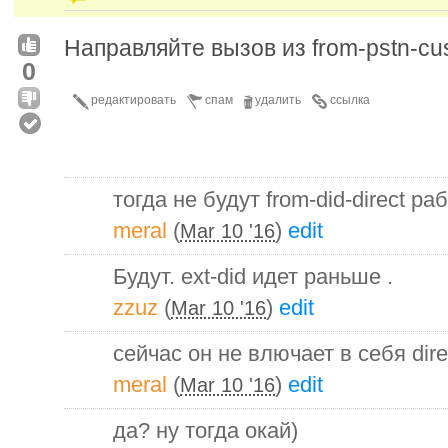
Направляйте вызов из from-pstn-cust
0
редактировать
спам
удалить
ссылка
тогда не будут from-did-direct ра
meral
(
)
edit
Mar 10 '16
Будут. ext-did идет раньше .
zzuz
(
)
edit
Mar 10 '16
сейчас он не влючает в себя dire
meral
(
)
edit
Mar 10 '16
да? ну тогда окай)