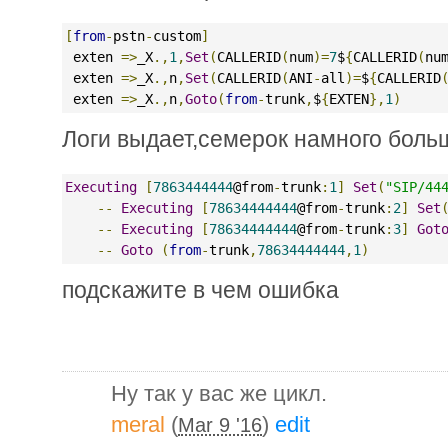
[
from
-
pstn
-
custom
]
 exten 
=>
_X
.,
1
,
Set
(
CALLERID
(
num
)=
7
$
{
CALLERID
(
nu
 exten 
=>
_X
.,
n
,
Set
(
CALLERID
(
ANI
-
all
)=
$
{
CALLERID
 exten 
=>
_X
.,
n
,
Goto
(
from
-
trunk
,
$
{
EXTEN
},
1
)
Логи выдает,семерок намного боль
Executing
[
7863444444
@from
-
trunk
:
1
]
Set
(
"SIP/44
--
Executing
[
78634444444
@from
-
trunk
:
2
]
Set
--
Executing
[
78634444444
@from
-
trunk
:
3
]
Got
--
Goto
(
from
-
trunk
,
78634444444
,
1
)
подскажите в чем ошибка
Ну так у вас же цикл.
meral
(
)
edit
Mar 9 '16