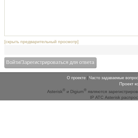
[скрыть предварительный просмотр]
О проекте
|
Часто задаваемые вопр
Проект к
®
®
Asterisk
и Digium
являются зарегистриро
IP АТС Asterisk распр