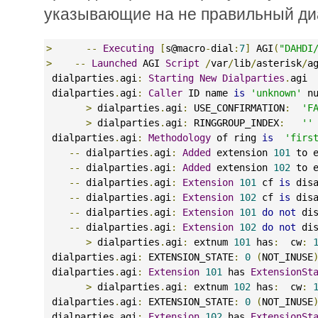
указывающие на не правильный ди
>
--
Executing
[
s@macro
-
dial
:
7
]
 AGI
(
"DAHDI
>
--
Launched
 AGI 
Script
/
var
/
lib
/
asterisk
/
a
 dialparties
.
agi
:
Starting
New
Dialparties
.
agi 
 dialparties
.
agi
:
Caller
 ID name 
is
'unknown'
 n
>
 dialparties
.
agi
:
 USE_CONFIRMATION
:
'F
>
 dialparties
.
agi
:
 RINGGROUP_INDEX
:
''
 dialparties
.
agi
:
Methodology
 of ring 
is
'firs
--
 dialparties
.
agi
:
Added
 extension 
101
 to 
--
 dialparties
.
agi
:
Added
 extension 
102
 to 
--
 dialparties
.
agi
:
Extension
101
 cf 
is
 dis
--
 dialparties
.
agi
:
Extension
102
 cf 
is
 dis
--
 dialparties
.
agi
:
Extension
101
do
not
 di
--
 dialparties
.
agi
:
Extension
102
do
not
 di
>
 dialparties
.
agi
:
 extnum 
101
 has
:
  cw
:
 dialparties
.
agi
:
 EXTENSION_STATE
:
0
(
NOT_INUSE
 dialparties
.
agi
:
Extension
101
 has 
ExtensionSt
>
 dialparties
.
agi
:
 extnum 
102
 has
:
  cw
:
 dialparties
.
agi
:
 EXTENSION_STATE
:
0
(
NOT_INUSE
 dialparties
.
agi
:
Extension
102
 has 
ExtensionSt