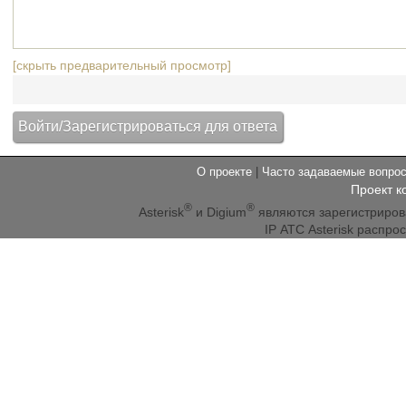
[скрыть предварительный просмотр]
О проекте
|
Часто задаваемые вопр
Проект к
®
®
Asterisk
и Digium
являются зарегистриро
IP АТС Asterisk распр