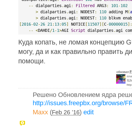
--
 dialparties
.
agi
:
Filtered
 ARG3
:
101
-
102
>
 dialparties
.
agi
:
 NODEST
:
110
 adding M
(
>
 dialparties
.
agi
:
 NODEST
:
110
 blkvm ena
[
2016
-
02
-
26
21
:
13
:
05
]
 NOTICE
[
11507
][
C
-
00000015
]
--
<
DAHDI
/
1
-
1
>
AGI 
Script
 dialparties
.
agi co
Куда копать, не ломая концепцию G
могу, да и как правильно править 
помощи.
F
обновил
zzu
717
http
Решено Обновлением ядра реше
http://issues.freepbx.org/browse
Maxx
(
)
edit
Feb 26 '16