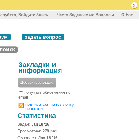
алуйста, Войдите Здесь.
Часто Задаваемые Вопросы
О Нас
рум
задать вопрос
Закладки и
информация
Добавить закладку
получать обновления по
email
и
подписаться на rss ленту
новостей
Статистика
Задан:
Jan 18 '16
Просмотрен:
278 раз
Обновлен:
Jan 18 '16