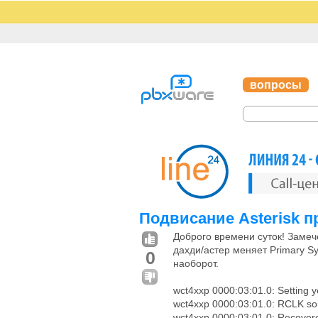
вопросы
Подвисание Asterisk п
Доброго времени суток! Замече
дахди/астер меняет Primary S
0
наоборот.
wct4xxp 0000:03:01.0: Setting y
wct4xxp 0000:03:01.0: RCLK sou
wct4xxp 0000:03:01.0: Recover