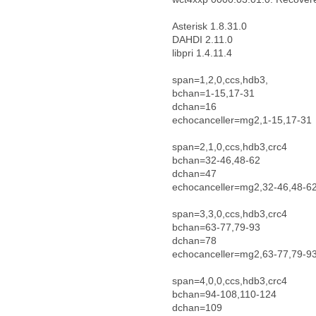
Asterisk 1.8.31.0
DAHDI 2.11.0
libpri 1.4.11.4
span=1,2,0,ccs,hdb3,
bchan=1-15,17-31
dchan=16
echocanceller=mg2,1-15,17-31
span=2,1,0,ccs,hdb3,crc4
bchan=32-46,48-62
dchan=47
echocanceller=mg2,32-46,48-6
span=3,3,0,ccs,hdb3,crc4
bchan=63-77,79-93
dchan=78
echocanceller=mg2,63-77,79-9
span=4,0,0,ccs,hdb3,crc4
bchan=94-108,110-124
dchan=109