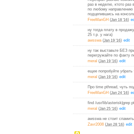
раз в неделю, ктото раз 
по любому направлению 
подцепившись на консоль
FreeManGH
(
)
ed
Jan 18 '16
ну тогда плату в продажу
25 т.р. у нага)
awsswa
(
)
edit
Jan 19 '16
ну так выставьте БЕЗ при
перегружайте по факту п
meral
(
)
edit
Jan 19 '16
ещее попробуйте убрать t
meral
(
)
edit
Jan 19 '16
Про time pthread, чуть п
FreeManGH
(
)
ed
Jan 24 '16
find /usr/lib/asterisk|grep 
meral
(
)
edit
Jan 25 '16
awsswa не стоит спамить,
Zavr2008
(
)
edit
Jan 28 '16