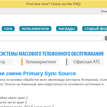
First time here? Check out the FAQ!
Пож
тэги
пользователи
награды
старый фо
ри смене Primary Sync Source
на остановка обработки всех звонков(до рестарта Астериска), есл
ync Source на бэкапный при недоступности основного источника и
ellow alarm span 1
rce set to span 2
ed timing mode, RCLK set to span 2