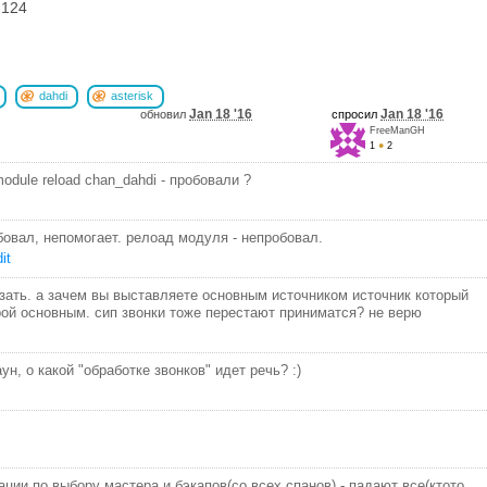
-124
dahdi
asterisk
Jan 18 '16
Jan 18 '16
обновил
спросил
FreeManGH
1
●
2
 module reload chan_dahdi - пробовали ?
робовал, непомогает. релоад модуля - непробовал.
it
зать. а зачем вы выставляете основным источником источник который
рой основным. сип звонки тоже перестают приниматся? не верю
ун, о какой "обработке звонков" идет речь? :)
ции по выбору мастера и бэкапов(со всех спанов) - падают все(ктото