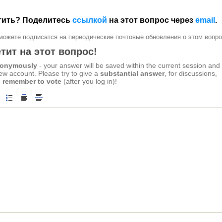
етить? Поделитесь
ссылкой
на этот вопрос через
email
.
можете подписатся на переодические почтовые обновления о этом вопро
тит на этот вопрос!
anonymously
- your answer will be saved within the current session and
new account. Please try to give a
substantial answer
, for discussions,
 remember to vote
(after you log in)!