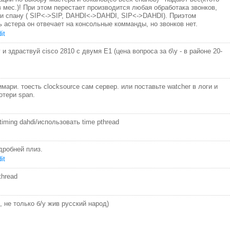
в мес.)! При этом перестает производится любая обработака звонков,
и спану ( SIP<->SIP, DAHDI<->DAHDI, SIP<->DAHDI). Приэтом
 астера он отвечает на консольные комманды, но звонков нет.
it
 и здраствуй cisco 2810 с двумя E1 (цена вопроса за б\у - в районе 20-
мари. тоесть clocksource сам сервер. или поставьте watcher в логи и
отери span.
iming dahdi/использовать time pthread
одробней плиз.
it
pthread
 не только б/у жив русский народ)