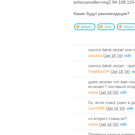
echocanceller=mg2,94-108,110
Какие будут рекомендации?
primary
sync
source
service dahdi restart или
awsswa
(
)
edit
Jan 18 '16
service dahdi restart - п
FreeManGH
(
)
ed
Jan 18 '16
даже незнаю что вам ска
исчезает? поставьте вто
meral
(
)
edit
Jan 18 '16
Гы, если спан1 ушел в да
Zavr2008
(
)
edit
Jan 18 '16
со второго спана,не?
meral
(
)
edit
Jan 18 '16
Перебрал разные комбина