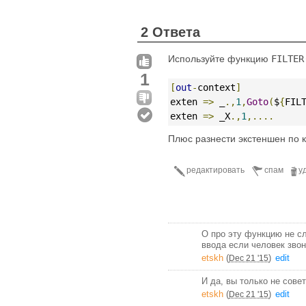
2 Ответа
Используйте функцию
FILTER
1
[
out
-
context
]
exten 
=>
 _
.,
1
,
Goto
(
$
{
FIL
exten 
=>
 _X
.,
1
,....
Плюс разнести экстеншен по к
редактировать
спам
у
О про эту функцию не с
ввода если человек звон
etskh
(
)
edit
Dec 21 '15
И да, вы только не совет
etskh
(
)
edit
Dec 21 '15