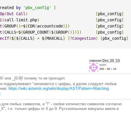
reated 
by
'pbx_config'
]
Op
(
Out
Call
)
[
pbx_config
]
i
(
call
-
limit
.
php
)
[
pbx_config
]
t
(
GROUP
()=
$
{
CDR
(
accountcode
)})
[
pbx_config
]
t
(
CALLS
=
$
{
GROUP_COUNT
(
$
{
GROUP
()})})
[
pbx_config
]
ecIf
(
$
[
$
{
CALLS
}
>
 $
{
MAXCALL
}
]?
Congestion
)
[
pbx_config
]
Dec 20 '15
спросил
etskh
326
●
40
●
19
! или _[0-9]! почему то не проходят.
ски подразумевают "начинается с цифры, а далее следуют любые
ание:
https://wiki.asterisk.org/wiki/display/AST/Pattern+Matching
t
ка для любых символов, а "!" - любое количество символов согласно
", т.е. только цифры от 0 до 9. Русскоязычные мануалы ввели в