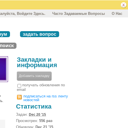
алуйста, Войдите Здесь.
Часто Задаваемые Вопросы
О Нас
рум
задать вопрос
Закладки и
информация
Добавить закладку
получать обновления по
email
ь
подписаться на rss ленту
новостей
ь.
Статистика
Задан:
Dec 20 '15
Просмотрен:
556 раз
Обновлен:
Dec 21 '15