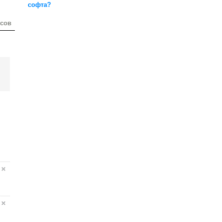
софта?
осов