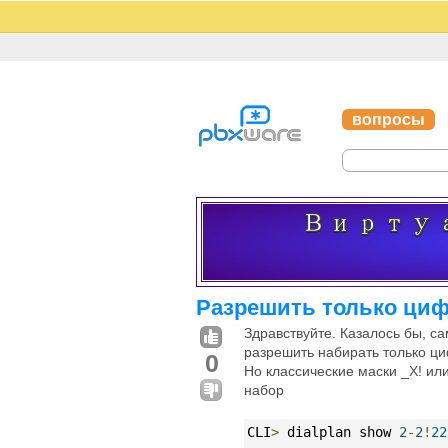
вопросы
Разрешить только ци
Здравствуйте. Казалось бы, с
разрешить набирать только циф
0
Но классические маски _X! или 
набор
CLI
>
 dialplan show 
2
-
2
!
22