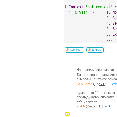
[
Context
'out-context'
 c
'_[0-9]!'
=>
1.
No
2.
Ag
4.
Se
5.
Se
6.
Ex
...
контекст
цифры
Но классические маски _X
Так все верно, ваши ма
символы". Читайте опис
StuxForce
(
)
edi
Dec 21 '15
думал, что "." - это мас
предыдущему символу "_X
заблуждение.
etskh
(
)
edit
Dec 21 '15