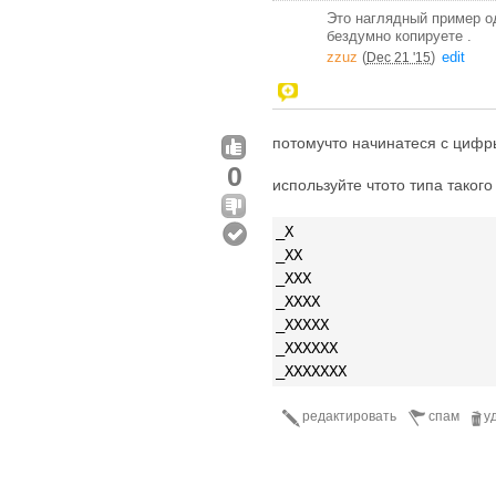
Это наглядный пример од
бездумно копируете .
zzuz
(
)
edit
Dec 21 '15
потомучто начинатеся с цифр
0
используйте чтото типа такого
_X
_XX
_XXX
_XXXX
_XXXXX
_XXXXXX
_XXXXXXX
редактировать
спам
у