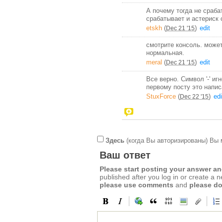
А почему тогда не сраба
срабатывает и астериск 
etskh
(
)
edit
Dec 21 '15
смотрите консоль. может
нормальная.
meral
(
)
edit
Dec 21 '15
Все верно. Символ '-' и
первому посту это напис
StuxForce
(
)
edi
Dec 22 '15
Здесь
(когда Вы авторизированы) Вы 
Ваш ответ
Please start posting your answer 
published after you log in or create a 
please use comments
and
please do