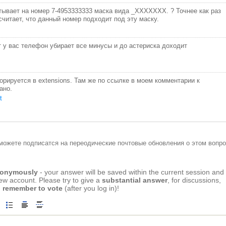
тывает на номер 7-4953333333 маска вида _XXXXXXХ. ? Точнее как раз
считает, что данный номер подходит под эту маску.
 у вас телефон убирает все минусы и до астериска доходит
гнорируется в extensions. Там же по ссылке в моем комментарии к
ано.
t
можете подписатся на переодические почтовые обновления о этом вопро
anonymously
- your answer will be saved within the current session and
new account. Please try to give a
substantial answer
, for discussions,
 remember to vote
(after you log in)!