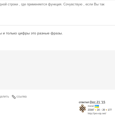
ной строки , где применяется функция. Сочувствую , если Вы так
ы и только цифры это разные фразы.
далить
ссылка
Dec 21 '15
ответил
meral
23347
●
24
●
20
●
177
http://pro-sip.net/