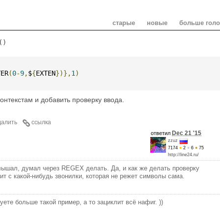
старые
новые
больше гол
()
TER
(
0
-
9
,
$
{
EXTEN
})},
1
)
онтекстам и добавить проверку ввода.
далить
ссылка
Dec 21 '15
ответил
zzuz
7174
●
2
●
6
●
75
http://line24.ru/
лышал, думал через REGEX делать. Да, и как же делать проверку
ит с какой-нибудь звонилки, которая не режет символы сама.
уете больше такой пример, а то зациклит всё нафиг. ))