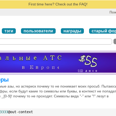
First time here? Check out the FAQ!
Пож
тэги
пользователи
награды
старый фо
фры
амые азы, но астериск почему то не понимает моих просьб. Пытаюс
ры, если будут какие то символы или буквы, в контекст не попадат
_[0-9]! почему то не проходят. Символы вида "-" или "!" лезут в
3333
@out
-
context