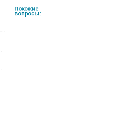
Похожие
вопросы:
nd
l:
t