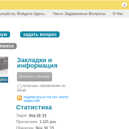
алуйста, Войдите Здесь.
Часто Задаваемые Вопросы
О Нас
рум
задать вопрос
Закладки и
информация
Добавить закладку
получать обновления по
email
подписаться на rss ленту
новостей
Статистика
Задан:
Nov 29 '15
Просмотрен:
1,121 раз
Обновлен:
Nov 30 '15