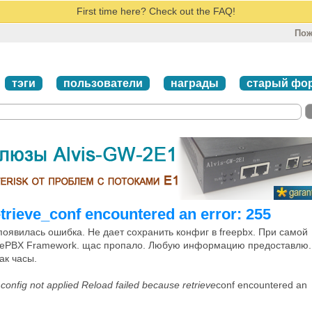
First time here? Check out the FAQ!
Пож
тэги
пользователи
награды
старый фо
etrieve_conf encountered an error: 255
появилась ошибка. Не дает сохранить конфиг в freepbx. При самой
reePBX Framework. щас пропало. Любую информацию предоставлю.
ак часы.
, config not applied Reload failed because retrieve
conf encountered an