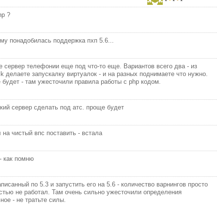
hp ?
ому понадобилась поддержка пхп 5.6...
е сервер телефонии еще под что-то еще. Вариантов всего два - из
sk делаете запускалку виртуалок - и на разных поднимаете что нужно.
е будет - там ужесточили правила работы с php кодом.
кий сервер сделать под атс. проще будет
 на чистый впс поставить - встала
- как помню
писанный по 5.3 и запустить его на 5.6 - количество варнингов просто
стью не работал. Там очень сильно ужесточили определения
ное - не тратьте силы.