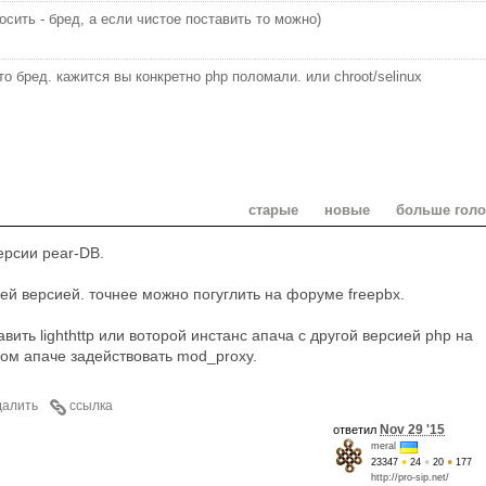
осить - бред, а если чистое поставить то можно)
то бред. кажится вы конкретно php поломали. или chroot/selinux
старые
новые
больше гол
версии pear-DB.
ней версией. точнее можно погуглить на форуме freepbx.
вить lighthttp или воторой инстанс апача с другой версией php на
ном апаче задействовать mod_proxy.
далить
ссылка
Nov 29 '15
ответил
meral
23347
●
24
●
20
●
177
http://pro-sip.net/