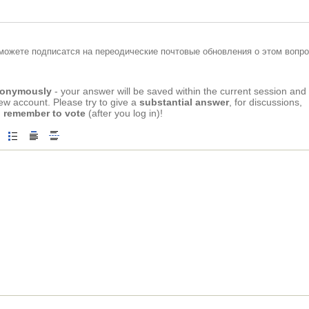
можете подписатся на переодические почтовые обновления о этом вопро
anonymously
- your answer will be saved within the current session and
new account. Please try to give a
substantial answer
, for discussions,
 remember to vote
(after you log in)!