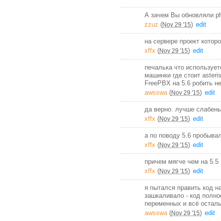
А зачем Вы обновляли p
zzuz
(
)
edit
Nov 29 '15
на сервере проект котор
xffx
(
)
edit
Nov 29 '15
печалька что использует
машинки где стоит asteri
FreePBX на 5.6 робить н
awsswa
(
)
edit
Nov 29 '15
да верно. лучше слабень
xffx
(
)
edit
Nov 29 '15
а по поводу 5.6 пробывал
xffx
(
)
edit
Nov 29 '15
причем мягче чем на 5.5 
xffx
(
)
edit
Nov 29 '15
я пытался править код на
зашкаливало - код полно
переменных и всё осталь
awsswa
(
)
edit
Nov 29 '15