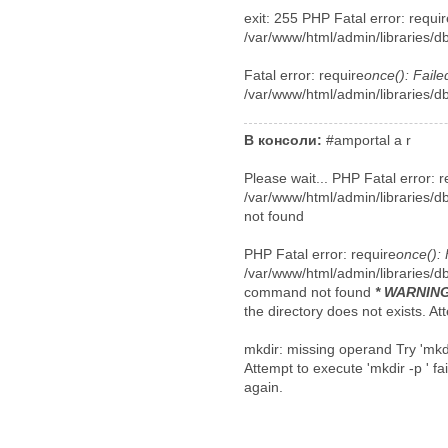
exit: 255 PHP Fatal error: requir
/var/www/html/admin/libraries/d
Fatal error: require
once(): Faile
/var/www/html/admin/libraries/d
В консоли:
#amportal a r
Please wait... PHP Fatal error: r
/var/www/html/admin/libraries/db
not found
PHP Fatal error: require
once(): 
/var/www/html/admin/libraries/d
command not found
* WARNIN
the directory does not exists. Att
mkdir: missing operand Try 'mkdi
Attempt to execute 'mkdir -p ' fa
again.