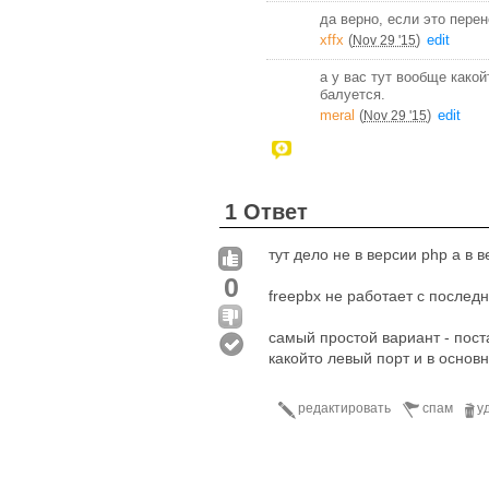
да верно, если это перен
xffx
(
)
edit
Nov 29 '15
а у вас тут вообще какой
балуется.
meral
(
)
edit
Nov 29 '15
1 Ответ
тут дело не в версии php а в 
0
freepbx не работает с послед
самый простой вариант - поста
какойто левый порт и в основ
редактировать
спам
у