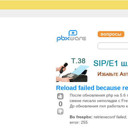
вопросы
Reload failed because r
После обновления php на 5.6 
смене писало неполадки с F
0
До обновления пхп работало к
Во freepbx:
retrieve
conf failed
error: 255