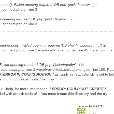
e
once(): Failed opening required 'DB.php' (include
path='.:') in
b_connect.php on line 3
d opening required 'DB.php' (include
path='.:') in
b_connect.php on line 3
equire
once(): Failed opening required 'DB.php' (include
path='.:') in
_connect.php on line 3 /usr/local/sbin/amportal: line 49: Fatal: comma
Failed opening required 'DB.php' (include
path='.:') in
b
connect.php on line 3 /var/lib/asterisk/bin/freepbx
engine: line 100: Fata
G: ERROR IN CONFIGURATION *
astrundir in '/etc/asterisk' is set to bu
empting to create it with: 'mkdir -p '
r --help' for more information.
* ERROR: COULD NOT CREATE *
iled with an exit code of 1 You must create this directory and the try
Nov 29 '15
спросил
xffx
1
●
1
●
1