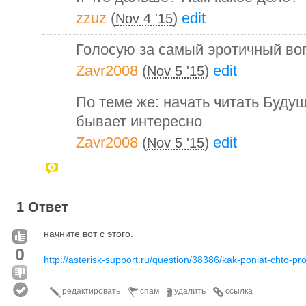
zzuz
(
)
edit
Nov 4 '15
Голосую за самый эротичный воп
Zavr2008
(
)
edit
Nov 5 '15
По теме же: начать читать Буду
бывает интересно
Zavr2008
(
)
edit
Nov 5 '15
1 Ответ
начните вот с этого.
0
http://asterisk-support.ru/question/38386/kak-poniat-chto-pro
редактировать
спам
удалить
ссылка