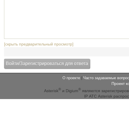
[скрыть предварительный просмотр]
О проекте
|
Часто задаваемые вопр
Проект к
®
®
Asterisk
и Digium
являются зарегистриро
IP АТС Asterisk распр