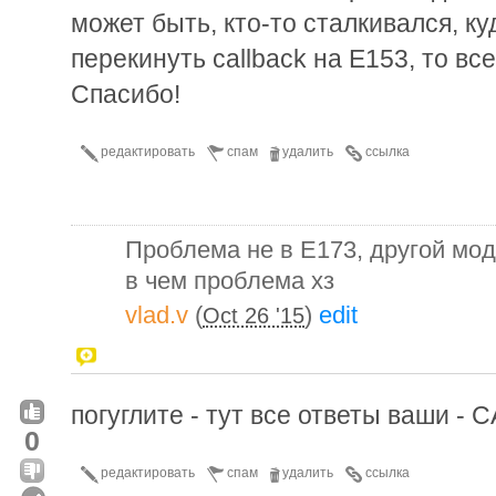
может быть, кто-то сталкивался, ку
перекинуть callback на E153, то вс
Спасибо!
редактировать
спам
удалить
ссылка
Проблема не в E173, другой мод
в чем проблема хз
vlad.v
(
)
edit
Oct 26 '15
погуглите - тут все ответы ваши -
0
редактировать
спам
удалить
ссылка