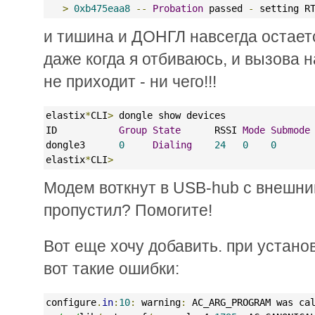
>
0xb475eaa8
--
Probation
 passed 
-
 setting R
и тишина и ДОНГЛ навсегда остает
даже когда я отбиваюсь, и вызова 
не приходит - ни чего!!!
elastix
*
CLI
>
 dongle show devices
ID           
Group
State
      RSSI 
Mode
Submode
dongle3      
0
Dialing
24
0
0
      
elastix
*
CLI
>
Модем воткнут в USB-hub с внешним
пропустил? Помогите!
Вот еще хочу добавить. при устано
вот такие ошибки:
configure
.
in
:
10
:
 warning
:
 AC_ARG_PROGRAM was ca