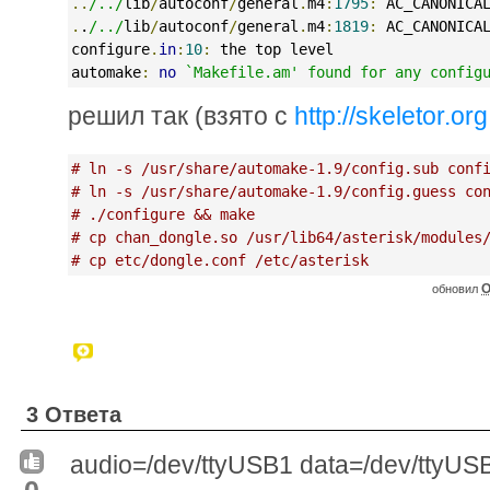
..
/../
lib
/
autoconf
/
general
.
m4
:
1795
:
 AC_CANONICA
.
.
/../
lib
/
autoconf
/
general
.
m4
:
1819
:
 AC_CANONICA
configure
.
in
:
10
:
 the top level
automake
:
no
`Makefile.am' found for any config
решил так (взято с
http://skeletor.o
# ln -s /usr/share/automake-1.9/config.sub conf
# ln -s /usr/share/automake-1.9/config.guess co
# ./configure && make
# cp chan_dongle.so /usr/lib64/asterisk/modules
# cp etc/dongle.conf /etc/asterisk
O
обновил
3 Ответа
audio=/dev/ttyUSB1 data=/dev/ttyUS
0