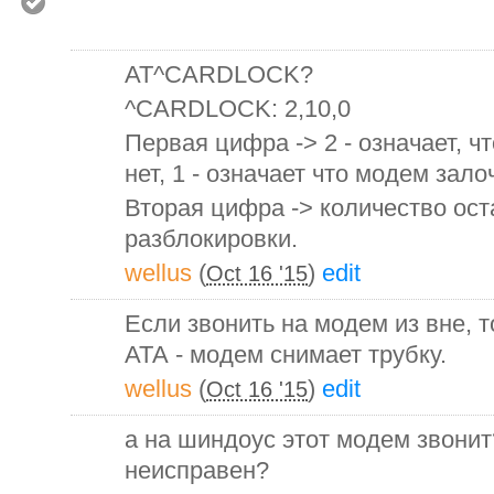
AT^CARDLOCK?
^CARDLOCK: 2,10,0
Первая цифра -> 2 - означает, чт
нет, 1 - означает что модем зало
Вторая цифра -> количество ос
разблокировки.
wellus
(
)
edit
Oct 16 '15
Если звонить на модем из вне, 
АТА - модем снимает трубку.
wellus
(
)
edit
Oct 16 '15
а на шиндоус этот модем звонит
неисправен?