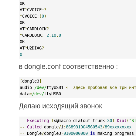
OK
AT
^
CVOICE
=?
^
CVOICE
:(
0
)
OK
AT
^
CARDLOCK
?
^
CARDLOCK
:
2
,
10
,
0
OK
AT
^
U2DIAG
?
0
в dongle.conf соответственно :
[
dongle3
]
audio
=
/dev/
ttyUSB1 
<-
здесь
пробовал
все
три
ин
data
=
/dev/
ttyUSB0
Делаю исходящий звонок
--
Executing
[
s@macro
-
dialout
-
trunk
:
30
]
Dial
(
"S
--
Called
 dongle
/
i
:
868931004560543
/
89xxxxxxxxx
--
 Dongle
/
dongle3
-
0100000000
is
 making progress