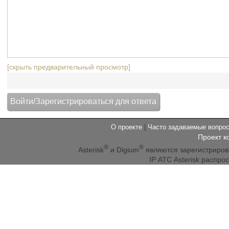
[скрыть предварительный просмотр]
О проекте
|
Часто задаваемые вопр
Проект к
®
®
Asterisk
и Digium
являются зарегистриро
IP АТС Asterisk распр