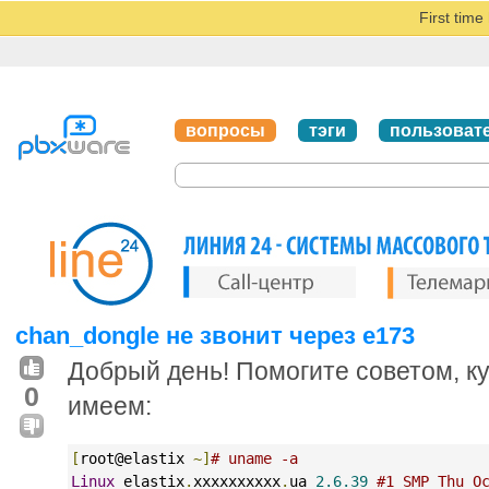
First tim
вопросы
тэги
пользоват
chan_dongle не звонит через e173
Добрый день! Помогите советом, ку
0
имеем:
[
root@elastix 
~]
# uname -a
Linux
 elastix
.
xxxxxxxxxx
.
ua 
2.6.39
#1 SMP Thu O