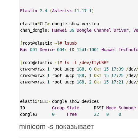
Elastix
2.4
(
Asterisk
11.17.1
)
elastix
*
CLI
>
 dongle show version
chan_dongle
:
Huawei
3G
Dongle
Channel
Driver
,
V
[
root@elastix 
~]
# lsusb
Bus
001
Device
004
:
 ID 
12d1
:
1001
Huawei
Technol
[
root@elastix 
~]
# ls -l /dev/ttyUSB*
crwxrwxrwx 
1
 root uucp 
188
,
0
Окт
15
17
:
39
/
dev
crwxrwxrwx 
1
 root uucp 
188
,
1
Окт
15
17
:
25
/
dev
crwxrwxrwx 
1
 root uucp 
188
,
2
Окт
15
17
:
21
/
dev
elastix
*
CLI
>
 dongle show devices
ID           
Group
State
      RSSI 
Mode
Submode
dongle3      
0
Free
22
0
0
      
minicom -s показывает