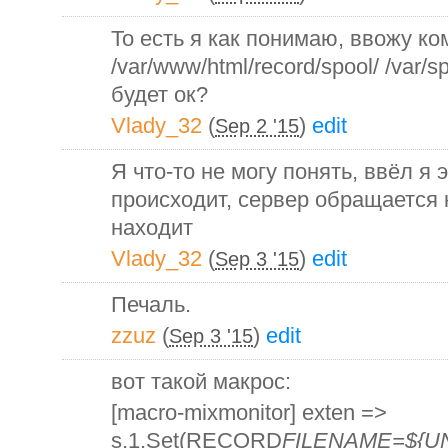
То есть я как понимаю, ввожу ком
/var/www/html/record/spool/ /var/sp
будет ок?
Vlady_32
(
)
edit
Sep 2 '15
Я что-то не могу понять, ввёл я 
происходит, сервер обращается к
находит
Vlady_32
(
)
edit
Sep 3 '15
Печаль.
zzuz
(
)
edit
Sep 3 '15
вот такой макрос:
[macro-mixmonitor] exten =>
s,1,Set(RECORD
FILENAME=${UN