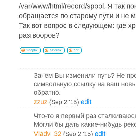
/var/www/html/record/spool. Я так 
обращается по старому пути и не 
Так вот вопрос в следующем: где х
разгвооров?
freepbx
asterisk
cdr
Зачем Вы изменили путь? Не пр
символьную ссылку на ваш новы
обратно.
zzuz
(
)
edit
Sep 2 '15
Что-то я первый раз сталкиваюс
Могли бы дать какие-нибудь ре
Vlady_32
(
)
edit
Sep 2 '15