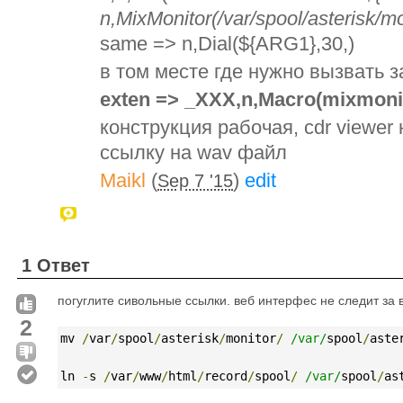
n,MixMonitor(/var/spool/asterisk
same => n,Dial(${ARG1},30,)
в том месте где нужно вызвать з
exten => _XXX,n,Macro(mixmoni
конструкция рабочая, cdr viewe
ссылку на wav файл
Maikl
(
)
edit
Sep 7 '15
1 Ответ
погуглите сивольные ссылки. веб интерфес не следит за
2
mv 
/
var
/
spool
/
asterisk
/
monitor
/
/var/
spool
/
aste
ln 
-
s 
/
var
/
www
/
html
/
record
/
spool
/
/var/
spool
/
as