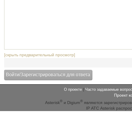
[скрыть предварительный просмотр]
О проекте
|
Часто задаваемые вопр
Проект к
®
®
Asterisk
и Digium
являются зарегистриро
IP АТС Asterisk распр