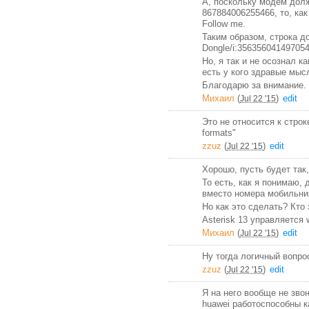
А, поскольку модем долж
867884006255466, то, ка
Follow me.
Таким образом, строка д
Dongle/i:3563560414970
Но, я так и не осознал к
есть у кого здравые мыс
Благодарю за внимание.
Михаил
(
)
edit
Jul 22 '15
Это не относится к строке 
formats"
zzuz
(
)
edit
Jul 22 '15
Хорошо, пусть будет так,
То есть, как я понимаю,
вместо номера мобильник
Но как это сделать? Кто 
Asterisk 13 управляется
Михаил
(
)
edit
Jul 22 '15
Ну тогда логичный вопро
zzuz
(
)
edit
Jul 22 '15
Я на него вообще не зво
huawei работоспособны к