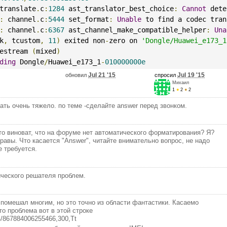
translate
.
c
:
1284
 ast_translator_best_choice
:
Cannot
 dete
:
 channel
.
c
:
5444
 set_format
:
Unable
 to find a codec tran
:
 channel
.
c
:
6367
 ast_channel_make_compatible_helper
:
Una
k
,
 tcustom
,
11
)
 exited non
-
zero on 
'Dongle/Huawei_e173_1
estream 
(
mixed
)
ding
 Dongle
/
Huawei_e173_1
-
010000000e
Jul 21 '15
Jul 19 '15
обновил
спросил
Михаил
1
●
2
●
2
тать очень тяжело. по теме -сделайте answer перед звонком.
 кто виноват, что на форуме нет автоматического форматирования? Я?
равы. Что касается "Answer", читайте внимательно вопрос, не надо
е требуется.
ического решателя проблем.
е помешал многим, но это точно из области фантастики. Касаемо
то проблема вот в этой строке
4/867884006255466,300,Tt