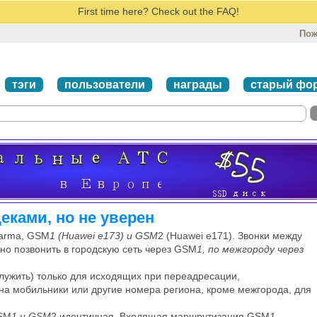
First time here? Check out the FAQ!
Пож
тэги
пользователи
награды
старый фо
еками, но не уверен
darma, GSM
1 (Huawei e173) и GSM
2 (Huawei e171). Звонки между
но позвонить в городскую сеть через GSM
1, по межгороду через
служить) только для исходящих при переадресации,
на мобильники или другие номера региона, кроме межгорода, для
SM
1 и GSM
2 идентичная. Входящая маршрутизация GSM
1