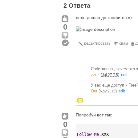
2 Ответа
дело дошло до конфигов =)
0
редактировать
спам
у
Собственно , зачем это 
zzuz
(
)
edit
Jul 27 '15
У вас еще доступ к FreeP
Out
(
)
edit
Nov 9 '15
Попробуй вот так:
0
Follow
Me
:
XXX