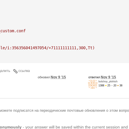
_custom.conf
gle/i:356356041497054/+71111111111,300,Tt)
далить
ссылка
Nov 9 '15
Nov 9 '15
обновил
ответил
bolshoy_plohish
1388
●
25
●
20
●
38
можете подписатся на переодические почтовые обновления о этом вопро
anonymously
- your answer will be saved within the current session and