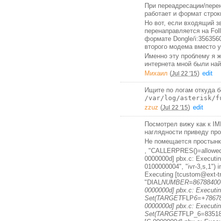
При переадресации/пере
работает и формат стро
Но вот, если входящий з
перенаправляется на Fol
формате Dongle/i:356356
второго модема вместо у
Именно эту проблему я ж
интернета мной были най
Михаил
(
)
edit
Jul 22 '15
Ищите по логам откуда 
/var/log/asterisk/f
zzuz
(
)
edit
Jul 22 '15
Посмотрел вижу как к IM
наглядности приведу про
Не помещается простынка
, "CALLERPRES()=allowe
0000000d] pbx.c: Executi
0100000004", "ivr-3,s,1")
Executing [tcustom@ext-t
"DIAL
NUMBER=86788400625
0000000d] pbx.c: Executin
Set(TARGET
FLP
6=+78678
0000000d] pbx.c: Executin
Set(TARGET
FLP_6=835186