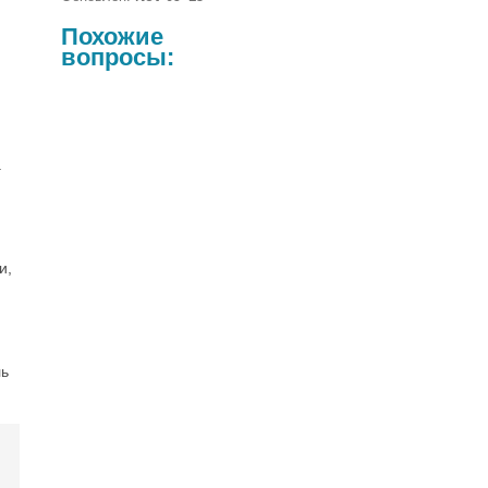
Похожие
вопросы:
а
и,
ль