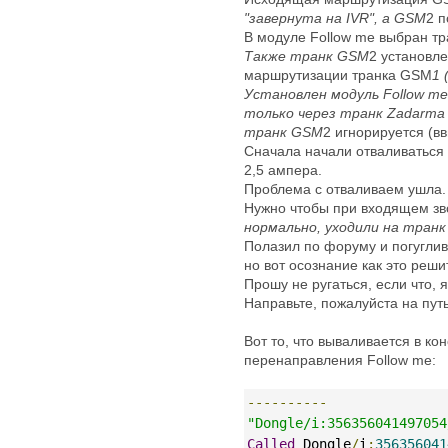
"завернута на IVR", а GSM
2 п
В модуле Follow me выбран т
Также транк GSM
2 установле
маршрутизации транка GSM
1 
Установлен модуль Follow me
только через транк Zadarma 
транк GSM
2 игнорируется (в
Сначала начали отваливаться
2,5 ампера.
Проблема с отваливаем ушла.
Нужно чтобы при входящем зв
нормально, уходили на тран
Полазил по форуму и погуглив
но вот осознание как это реши
Прошу не ругаться, если что, 
Направьте, пожалуйста на пут
Вот то, что вываливается в к
перенаправления Follow me:
----------
"Dongle/i:356356041497054
Called
 Dongle
/
i
:
356356041