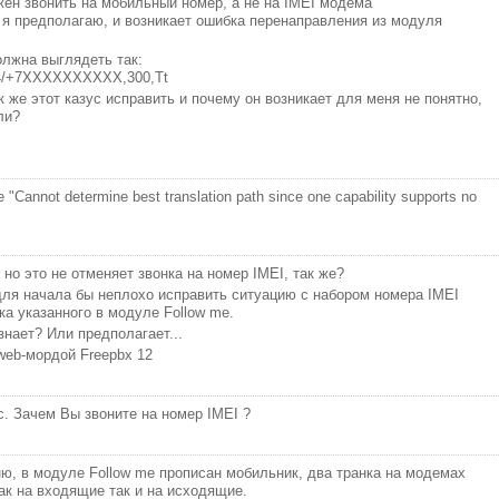
ен звонить на мобильный номер, а не на IMEI модема
к я предполагаю, и возникает ошибка перенаправления из модуля
олжна выглядеть так:
54/+7XXXXXXXXXX,300,Tt
ак же этот казус исправить и почему он возникает для меня не понятно,
ли?
"Cannot determine best translation path since one capability supports no
 но это не отменяет звонка на номер IMEI, так же?
 для начала бы неплохо исправить ситуацию с набором номера IMEI
а указанного в модуле Follow me.
знает? Или предполагает...
 web-мордой Freepbx 12
с. Зачем Вы звоните на номер IMEI ?
ню, в модуле Follow me прописан мобильник, два транка на модемах
ак на входящие так и на исходящие.