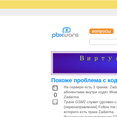
вопросы
Похоже проблема с код
На сервере есть 3 транка: Za
абонентами внутри ходят. Мож
0
Zadarma.
Транк GSM
2 служит (должен 
(перенаправлении) Follow me 
которого есть транк Zadarma.
Исходящая маршрутизация G