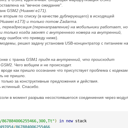
оставлена на "вечное ожидание".
ранк GSM
2 (Huawei e171).
н вторым по списку (в качестве дублирующего) в исходящей
(Huawei e173) и только потом Zadarma.
, переадресация (перенаправление) на мобильники работает, но
и только когда звонят с внутреннего номера на внутренний,
виду ошибок что приведу ниже).
 модемы, решил задачу установив USB-концентратор с питанием н
онке с транка GSM
1 придя на внутренний, что происходит
к GSM
2. Чего вобщем и не происходит.
 вроде как пришло осознание что присутствует проблема с кодекам
ть не пришло.
я только за конструктивные предложения и действия.
ь истинный. Спасибо.
онсоли в момент разрыва несостоявшегося соединиения через моду
/867884006255466,300,Tt"
)
in
new
 stack
497054
/
867884006255466