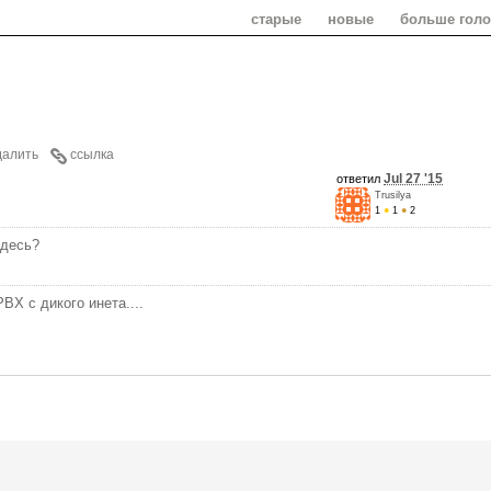
старые
новые
больше гол
далить
ссылка
Jul 27 '15
ответил
Trusilya
1
●
1
●
2
здесь?
BX с дикого инета....