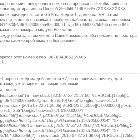
направлении с внутреннего номера на прописанный мобильник все
ки выглядит правильно Dongle/i:356356041497054/+7XXXXXXXXXX.
вонок приходит из сети GSM на модем 1, далее на IVR, затем
low me, и вот тут возникает проблема набирается строка в неверном
041497054/867884006255466,300,Tt, где 867884006255466 номер IMEI
казанного номера в модуле Follow me.
ажду решить, в том числе и Вашей помощью, ибо полазив по простора
дены схожие проблемы, но без решения.
берется этот номер
grep 867884006255466
ull
EI первого модема добавляется +7, но не понимаю почему, для
стынку, уж извините, со всеми номерами...
, но вот
d
not
screened") in new stack [2015-07-22 21:37:56] VERBOSE[12556][C-
ng [867884006255466@from-trunk:10] Goto("Dongle/Huawei
e173
1-
 in new stack [2015-07-22 21:38:06] VERBOSE[12556][C-0000000d] pbx.c:
runk:5] Set("Dongle/Huawei
e173
1-0100000004",
5466") in new stack [2015-07-22 21:38:06] VERBOSE[12556][C-
g [s@sub-flp-6:1] ExecIf("Dongle/Huawei
e173
1-0100000004", "0?
84006255466)") in new stack [2015-07-22 21:38:06] VERBOSE[12556][C-
g [s@sub-flp-6:3] ExecIf("Dongle/Huawei
e173
1-0100000004", "0?
7884006255466)") in new stack [2015-07-22 21:38:06] VERBOSE[12556]