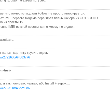
ting [tcustom@ext-trunk:7] Set("
е, что номер из модуля Follow me просто игнорируется.
ает IMEI первого модема перебирая планы набора из OUTBOUND
но из простынки.
енно IMEI из этой простынки по-моему не видно...
азобрать.
уж нельзя картинку грузить здесь
iew/2792688/64383776
om-trunk
 я так понимаю, нельзя, ибо Install Freepbx....
iew/2793118/48d2c086