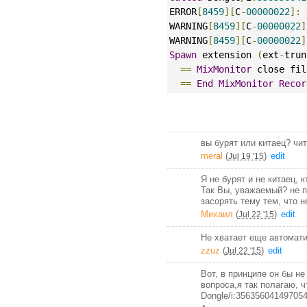
ERROR
[
8459
][
C
-
00000022
]:
 
WARNING
[
8459
][
C
-
00000022
]
WARNING
[
8459
][
C
-
00000022
]
Spawn
 extension 
(
ext
-
trun
==
MixMonitor
 close fil
==
End
MixMonitor
Recor
вы бурят или китаец? чи
meral
(
)
edit
Jul 19 '15
Я не бурят и не китаец,
Так Вы, уважаемый? не п
засорять тему тем, что н
Михаил
(
)
edit
Jul 22 '15
Не хватает еще автомат
zzuz
(
)
edit
Jul 22 '15
Вот, в принципе он бы н
вопроса,я так полагаю, ч
Dongle/i:35635604149705