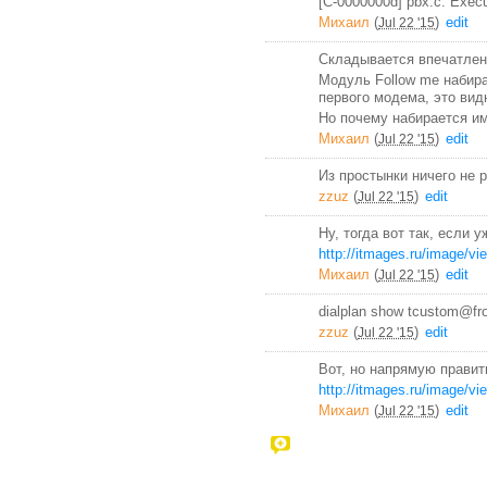
[C-0000000d] pbx.c: Execu
Михаил
(
)
edit
Jul 22 '15
Складывается впечатлени
Модуль Follow me набир
первого модема, это вид
Но почему набирается им
Михаил
(
)
edit
Jul 22 '15
Из простынки ничего не р
zzuz
(
)
edit
Jul 22 '15
Ну, тогда вот так, если 
http://itmages.ru/image/v
Михаил
(
)
edit
Jul 22 '15
dialplan show tcustom@fr
zzuz
(
)
edit
Jul 22 '15
Вот, но напрямую править,
http://itmages.ru/image/v
Михаил
(
)
edit
Jul 22 '15