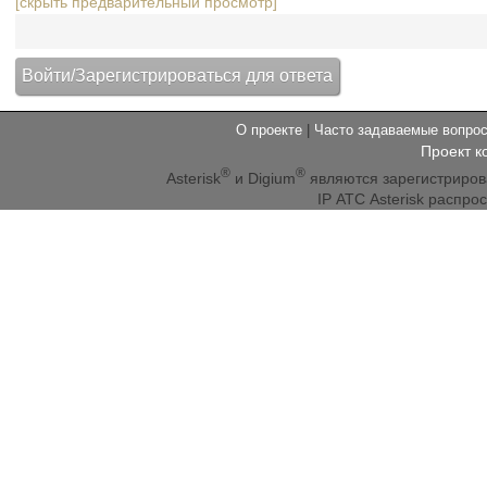
[скрыть предварительный просмотр]
О проекте
|
Часто задаваемые вопр
Проект к
®
®
Asterisk
и Digium
являются зарегистриро
IP АТС Asterisk распр