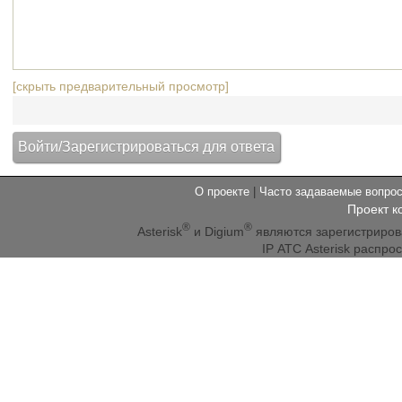
[скрыть предварительный просмотр]
О проекте
|
Часто задаваемые вопр
Проект к
®
®
Asterisk
и Digium
являются зарегистриро
IP АТС Asterisk распр