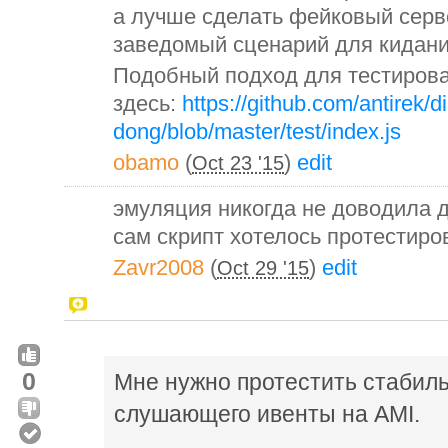
а лучше сделать фейковый серв
заведомый сценарий для кидания
Подобный подход для тестирован
здесь:
https://github.com/antirek/d
dong/blob/master/test/index.js
obamo
(
)
edit
Oct 23 '15
эмуляция никогда не доводила д
сам скрипт хотелось протестиров
Zavr2008
(
)
edit
Oct 29 '15
0
Мне нужно протестить стабиль
слушающего ивенты на AMI.