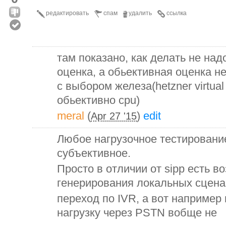
редактировать
спам
удалить
ссылка
там показано, как делать не над
оценка, а обьективная оценка не
с выбором железа(hetzner virtual
обьективно cpu)
meral
(
)
edit
Apr 27 '15
Любое нагрузочное тестирование
субъективное.
Просто в отличии от sipp есть в
генерирования локальных сцена
переход по IVR, а вот например
нагрузку через PSTN вобще не