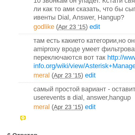
10 звонкам он упадет. Кстати с
ли как то ами сказать, что бы с
ивенты Dial, Answer, Hangup?
godlike
(
)
edit
Apr 23 '15
там есть какието категории,но о
amiproxy вроде умеет фильтрова
переключаются вот так
http://ww
info.org/wiki/view/Asterisk+Mana
meral
(
)
edit
Apr 23 '15
самый простой вариант - оставит
userevents в dial, answer,hangup
meral
(
)
edit
Apr 23 '15