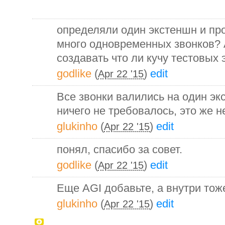
определяли один экстеншн и пр
много одновременных звонков? 
создавать что ли кучу тестовых
godlike
(
)
edit
Apr 22 '15
Все звонки валились на один эк
ничего не требовалось, это же 
glukinho
(
)
edit
Apr 22 '15
понял, спасибо за совет.
godlike
(
)
edit
Apr 22 '15
Еще AGI добавьте, а внутри тоже
glukinho
(
)
edit
Apr 22 '15