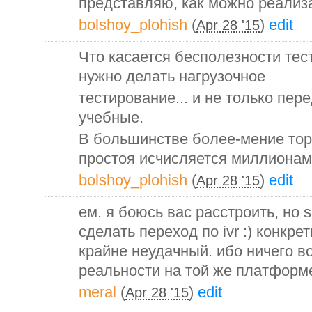
представляю, как можно реализа
bolshoy_plohish
(
)
edit
Apr 28 '15
Что касается бесполезности тес
нужно делать нагрузочное
тестирование... и не только пер
учебные.
В большинстве более-мение тор
простоя исчисляется миллионам
bolshoy_plohish
(
)
edit
Apr 28 '15
ем. я боюсь вас расстроить, но 
сделать переход по ivr :) конкр
крайне неудачный. ибо ничего в
реальности на той же платформ
meral
(
)
edit
Apr 28 '15