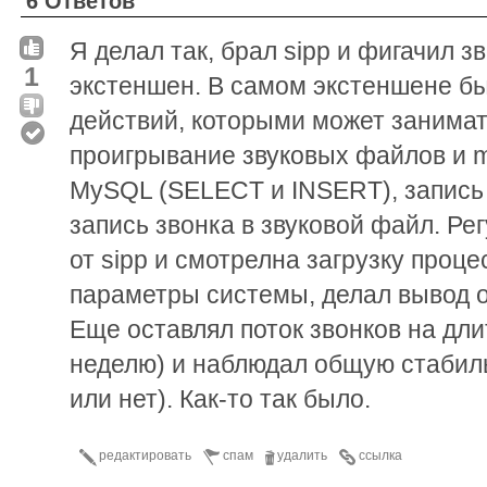
6 Ответов
Я делал так, брал sipp и фигачил з
1
экстеншен. В самом экстеншене б
действий, которыми может занима
проигрывание звуковых файлов и m
MySQL (SELECT и INSERT), запись 
запись звонка в звуковой файл. Ре
от sipp и смотрелна загрузку проце
параметры системы, делал вывод о
Еще оставлял поток звонков на дли
неделю) и наблюдал общую стабил
или нет). Как-то так было.
редактировать
спам
удалить
ссылка