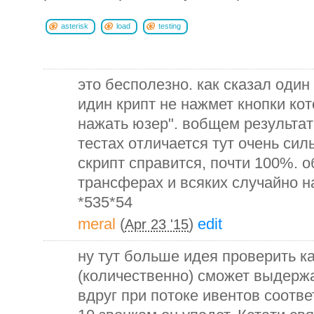
asterisk
load
testing
это бесполезно. как сказал один
идин крипт не нажмет кнопки ко
нажать юзер". вобщем результат
тестах отличается тут очень сил
скрипт справится, почти 100%. 
трансферах и всяких случайно н
*535*54
meral
(
)
edit
Apr 23 '15
ну тут больше идея проверить к
(количественно) сможет выдержа
вдруг при потоке ивентов соот