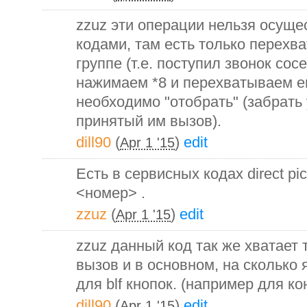
zzuz эти операции нельзя осущ
кодами, там есть только перехва
группе (т.е. поступил звонок сос
нажимаем *8 и перехватываем ег
необходимо "отобрать" (забрать
принятый им вызов).
dill90
(
)
edit
Apr 1 '15
Есть в сервисных кодах direct pi
<номер> .
zzuz
(
)
edit
Apr 1 '15
zzuz данный код так же хватает 
вызов и в основном, на сколько 
для blf кнопок. (например для ко
dill90
(
)
edit
Apr 1 '15