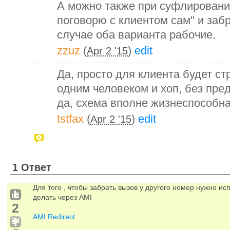
А можно также при суфлировании 
поговорю с клиентом сам" и заб
случае оба варианта рабочие.
zzuz
(
)
edit
Apr 2 '15
Да, просто для клиента будет ст
одним человеком и хоп, без пре
да, схема вполне жизнеспособн
tstfax
(
)
edit
Apr 2 '15
1 Ответ
Для того , чтобы забрать вызов у другого номер нужно исп
делать через AMI
2
AMI:Redirect