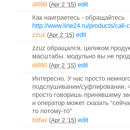
dill90
(
)
edit
Apr 2 '15
Как наиграетесь - обращайтесь
http://www.line24.ru/products/call-
zzuz
(
)
edit
Apr 2 '15
zzuz обращался, целиком продук
масштабы. модульно вы не прода
dill90
(
)
edit
Apr 2 '15
Интересно. У нас просто немного
подслушивании/суфлировании, чт
просто говоришь принявшему зв
и оператор может сказать "сейча
то потому-то"
tstfax
(
)
edit
Apr 2 '15