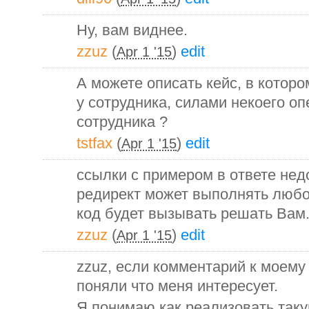
Ну, вам виднее.
zzuz
(
)
edit
Apr 1 '15
А можете описать кейс, в которо
у сотрудника, силами некоего оп
сотрудника ?
tstfax
(
)
edit
Apr 1 '15
ссылки с примером в ответе нед
редирект может выполнять любо
код будет вызывать решать Вам
zzuz
(
)
edit
Apr 1 '15
zzuz, если комментарий к моему 
поняли что меня интересует.
Я понимаю как реализовать таку