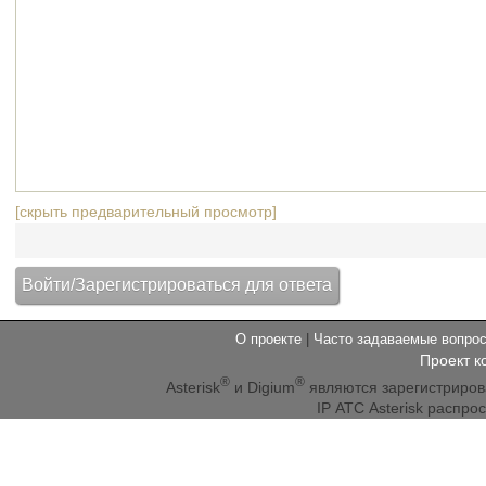
[скрыть предварительный просмотр]
О проекте
|
Часто задаваемые вопр
Проект к
®
®
Asterisk
и Digium
являются зарегистриро
IP АТС Asterisk распр