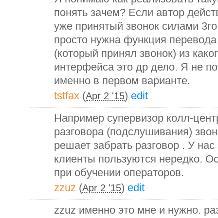
понять зачем? Если автор дейст
уже принятый звонок силами 3го
просто нужна функция перевода
(который принял звонок) из како
интерфейса это др дело. Я не п
именно в первом варианте.
tstfax
(
)
edit
Apr 2 '15
Например супервизор колл-цент
разговора (подслушивания) зво
решает забрать разговор . У на
клиенты пользуются нередко. Ос
при обучении операторов.
zzuz
(
)
edit
Apr 2 '15
zzuz именно это мне и нужно. ра