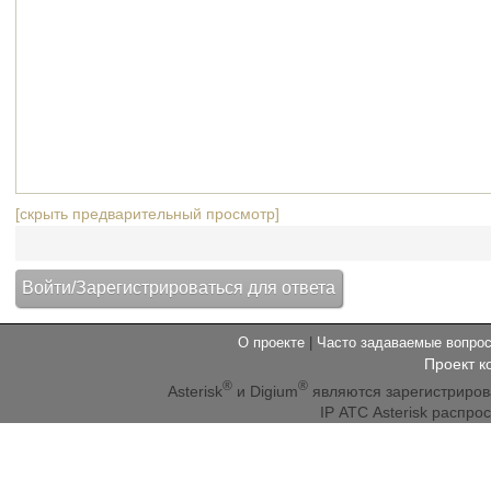
[скрыть предварительный просмотр]
О проекте
|
Часто задаваемые вопр
Проект к
®
®
Asterisk
и Digium
являются зарегистриро
IP АТС Asterisk распр