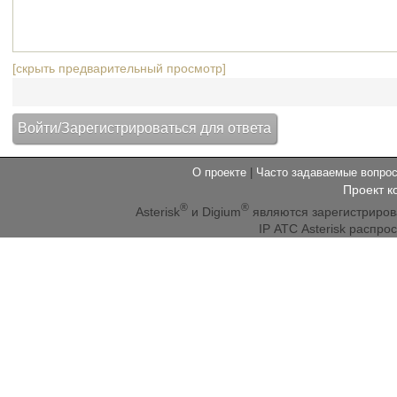
[скрыть предварительный просмотр]
О проекте
|
Часто задаваемые вопр
Проект к
®
®
Asterisk
и Digium
являются зарегистриро
IP АТС Asterisk распр