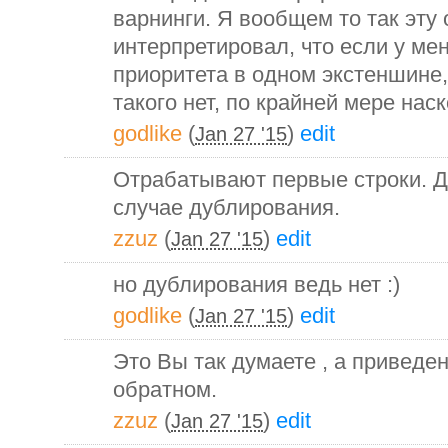
варнинги. Я вообщем то так эту
интерпретировал, что если у ме
приоритета в одном экстеншине, 
такого нет, по крайней мере наск
godlike
(
)
edit
Jan 27 '15
Отрабатывают первые строки. Д
случае дублирования.
zzuz
(
)
edit
Jan 27 '15
но дублирования ведь нет :)
godlike
(
)
edit
Jan 27 '15
Это Вы так думаете , а приведе
обратном.
zzuz
(
)
edit
Jan 27 '15