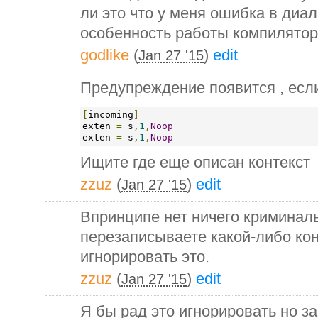
ли это что у меня ошибка в диа
особенность работы компилятор
godlike
(
)
edit
Jan 27 '15
Предупреждение появится , есл
[
incoming
]
exten 
=
 s
,
1
,
Noop
exten 
=
 s
,
1
,
Noop
Ищите где еще описан контекст
zzuz
(
)
edit
Jan 27 '15
Впринципе нет ничего криминаль
перезаписываете какой-либо кон
игнорировать это.
zzuz
(
)
edit
Jan 27 '15
Я бы рад это игнорировать но за