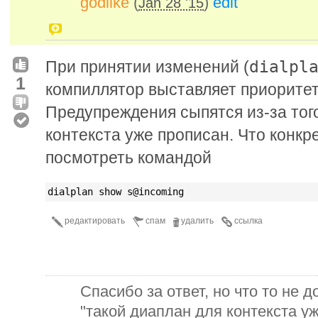
godlike
(
)
edit
Jan 28 '15
dialpl
При принятии изменений (
1
компиллятор выставляет приоритет
Предупреждения сыпятся из-за того
контекста уже прописан. Что конк
посмотреть командой
dialplan show s@incoming
редактировать
спам
удалить
ссылка
Спасибо за ответ, но что то не д
"такой диаплан для контекста у