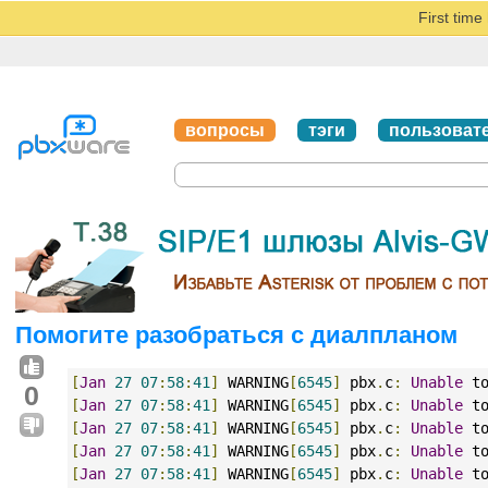
First tim
вопросы
тэги
пользоват
Помогите разобраться с диалпланом
[
Jan
27
07
:
58
:
41
]
 WARNING
[
6545
]
 pbx
.
c
:
Unable
 t
0
[
Jan
27
07
:
58
:
41
]
 WARNING
[
6545
]
 pbx
.
c
:
Unable
 t
[
Jan
27
07
:
58
:
41
]
 WARNING
[
6545
]
 pbx
.
c
:
Unable
 t
[
Jan
27
07
:
58
:
41
]
 WARNING
[
6545
]
 pbx
.
c
:
Unable
 t
[
Jan
27
07
:
58
:
41
]
 WARNING
[
6545
]
 pbx
.
c
:
Unable
 t