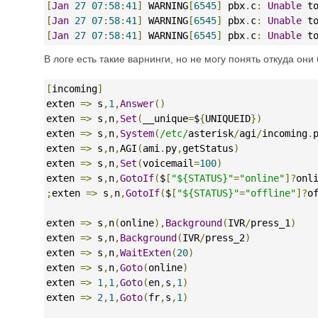
[
Jan
27
07
:
58
:
41
]
 WARNING
[
6545
]
 pbx
.
c
:
Unable
 t
[
Jan
27
07
:
58
:
41
]
 WARNING
[
6545
]
 pbx
.
c
:
Unable
 t
[
Jan
27
07
:
58
:
41
]
 WARNING
[
6545
]
 pbx
.
c
:
Unable
 t
В логе есть такие варнинги, но не могу понять откуда они
[
incoming
]
exten 
=>
 s
,
1
,
Answer
()
exten 
=>
 s
,
n
,
Set
(
__unique
=
$
{
UNIQUEID
})
exten 
=>
 s
,
n
,
System
(
/etc/
asterisk
/
agi
/
incoming
.
exten 
=>
 s
,
n
,
AGI
(
ami
.
py
,
getStatus
)
exten 
=>
 s
,
n
,
Set
(
voicemail
=
100
)
exten 
=>
 s
,
n
,
GotoIf
(
$
[
"${STATUS}"
=
"online"
]?
onl
;
exten 
=>
 s
,
n
,
GotoIf
(
$
[
"${STATUS}"
=
"offline"
]?
o
exten 
=>
 s
,
n
(
online
),
Background
(
IVR
/
press_1
)
exten 
=>
 s
,
n
,
Background
(
IVR
/
press_2
)
exten 
=>
 s
,
n
,
WaitExten
(
20
)
exten 
=>
 s
,
n
,
Goto
(
online
)
exten 
=>
1
,
1
,
Goto
(
en
,
s
,
1
)
exten 
=>
2
,
1
,
Goto
(
fr
,
s
,
1
)