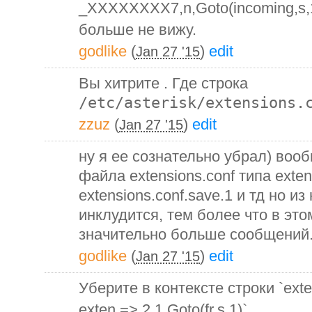
_XXXXXXXX7,n,Goto(incoming,s,
больше не вижу.
godlike
(
)
edit
Jan 27 '15
Вы хитрите . Где строка
/etc/asterisk/extensions.
zzuz
(
)
edit
Jan 27 '15
ну я ее сознательно убрал) воо
файла extensions.conf типа exten
extensions.conf.save.1 и тд но и
инклудится, тем более что в эт
значительно больше сообщений
godlike
(
)
edit
Jan 27 '15
Уберите в контексте строки `exte
exten => 2,1,Goto(fr,s,1)`