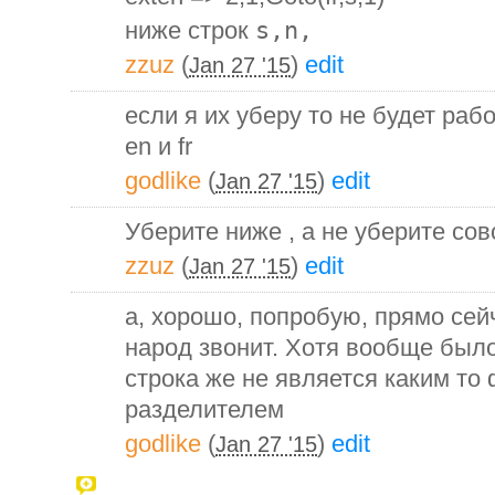
ниже строк
s,n,
zzuz
(
)
edit
Jan 27 '15
если я их уберу то не будет раб
en и fr
godlike
(
)
edit
Jan 27 '15
Уберите ниже , а не уберите сов
zzuz
(
)
edit
Jan 27 '15
а, хорошо, попробую, прямо сей
народ звонит. Хотя вообще было
строка же не является каким то
разделителем
godlike
(
)
edit
Jan 27 '15