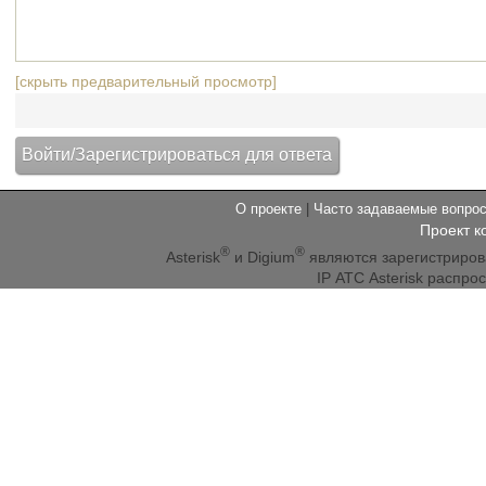
[скрыть предварительный просмотр]
О проекте
|
Часто задаваемые вопр
Проект к
®
®
Asterisk
и Digium
являются зарегистриро
IP АТС Asterisk распр