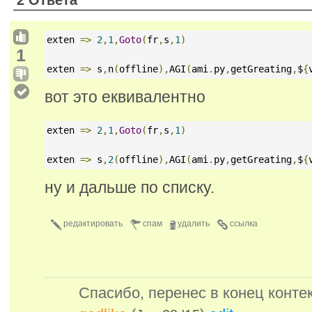
exten 
=>
2
,
1
,
Goto
(
fr
,
s
,
1
)
1
exten 
=>
 s
,
n
(
offline
),
AGI
(
ami
.
py
,
getGreating
,
$
{
вот это еквивалентно
exten 
=>
2
,
1
,
Goto
(
fr
,
s
,
1
)
exten 
=>
 s
,
2
(
offline
),
AGI
(
ami
.
py
,
getGreating
,
$
{
ну и дальше по списку.
редактировать
спам
удалить
ссылка
Спасибо, перенес в конец контек