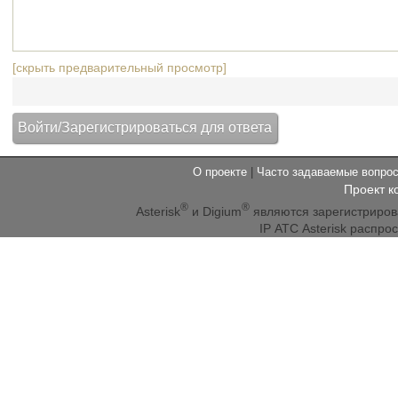
[скрыть предварительный просмотр]
О проекте
|
Часто задаваемые вопр
Проект к
®
®
Asterisk
и Digium
являются зарегистриро
IP АТС Asterisk распр