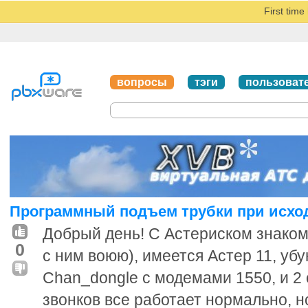
First tim
вопросы
тэги
пользоват
Программный подъем трубки при исх
Добрый день! С Астериском знаком
0
с ним воюю), имеется Астер 11, убу
Chan_dongle с модемами 1550, и 2
звонков все работает нормально, н