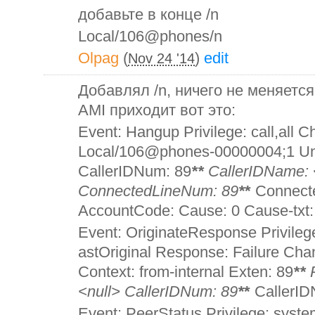
добавьте в конце /n
Local/106@phones/n
Olpag
(
)
edit
Nov 24 '14
Добавлял /n, ничего не меняется,
AMI приходит вот это:
Event: Hangup Privilege: call,all C
Local/106@phones-00000004;1 Un
CallerIDNum: 89
*
*
CallerIDName:
ConnectedLineNum: 89
*
*
Connect
AccountCode: Cause: 0 Cause-txt
Event: OriginateResponse Privilege:
astOriginal Response: Failure Ch
Context: from-internal Exten: 89
*
*
R
<null> CallerIDNum: 89
*
*
CallerI
Event: PeerStatus Privilege: syst