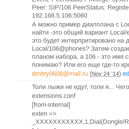
Peer: SIP/106 PeerStatus: Registe
192.168.5.106:5060
А можно пример диалплана с Loca
найти -это общий вариант Local/e
это будет интерпритировано на 
Local/106@phones? Затем создае
планом набора, а 106 - это имя 
понимаю? Или его еще где-то кр
dmitry0608@mail.ru
(
)
ed
Nov 24 '14
Толи лыжи не едут, толи я... Че
extensions.conf
[from-internal]
exten =>
_XXXXXXXXXXX,1,Dial(Dongle/Re