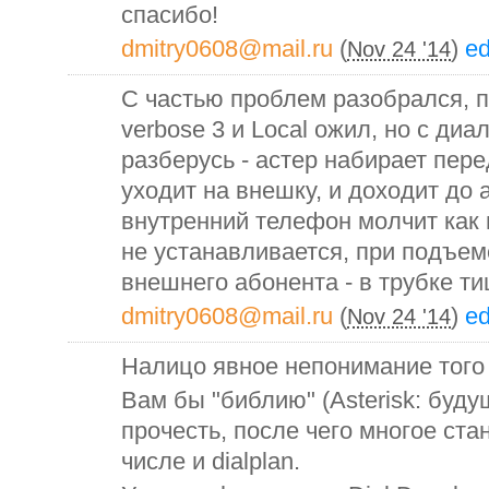
спасибо!
dmitry0608@mail.ru
(
)
ed
Nov 24 '14
С частью проблем разобрался, пр
verbose 3 и Local ожил, но с ди
разберусь - астер набирает пер
уходит на внешку, и доходит до 
внутренний телефон молчит как
не устанавливается, при подъем
внешнего абонента - в трубке т
dmitry0608@mail.ru
(
)
ed
Nov 24 '14
Налицо явное непонимание того 
Вам бы "библию" (Asterisk: буд
прочесть, после чего многое ста
числе и dialplan.