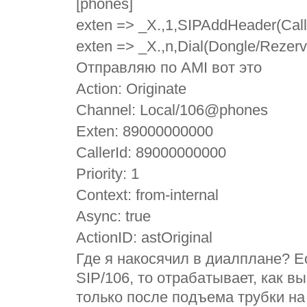
[phones]
exten => _X.,1,SIPAddHeader(Call-
exten => _X.,n,Dial(Dongle/Rezer
Отправляю по AMI вот это
Action: Originate
Channel: Local/106@phones
Exten: 89000000000
CallerId: 89000000000
Priority: 1
Context: from-internal
Async: true
ActionID: astOriginal
Где я накосячил в диалплане? Ес
SIP/106, то отрабатывает, как 
только после подъема трубки на 