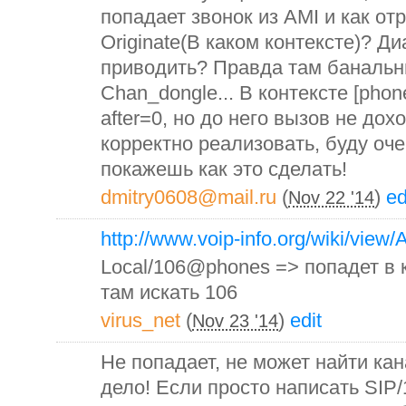
попадает звонок из AMI и как о
Originate(В каком контексте)? Ди
приводить? Правда там банальн
Chan_dongle... В контексте [pho
after=0, но до него вызов не дохо
корректно реализовать, буду оч
покажешь как это сделать!
dmitry0608@mail.ru
(
)
ed
Nov 22 '14
http://www.voip-info.org/wiki/view
Local/106@phones => попадет в к
там искать 106
virus_net
(
)
edit
Nov 23 '14
Не попадает, не может найти кана
дело! Если просто написать SIP/