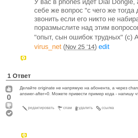
У вас в phones идет Dial Dongle,
себе же вопрос "с чего же тогда
звонить если его никто не набира
поразмыслите над этим вопросом
"опыт, сын ошибок трудных" (с)
virus_net
(
)
edit
Nov 25 '14
1 Ответ
Делайте originate не напрямую на абонента, а через chan_
answer-after=0. Можете привести пример кода - напишу ч
0
редактировать
спам
удалить
ссылка