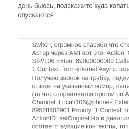
день бьюсь, подскажите куда копать
опускаются...
Switch, oгромное спасибо что о
Астер через AMI вот это: Action: 
SIP/106 Exten: 89000000000 Caller
1 Context: from-internal Async: tru
Получаю звонок на трубку, подн
отзвон на указанный номер, пыт
(то что отправляется прогой по AM
Channel: Local/106@phones Exten
89528402901 Priority: 1 Context: fr
ActionID: astOriginal Но в диалп
соответствующие контексты, точ