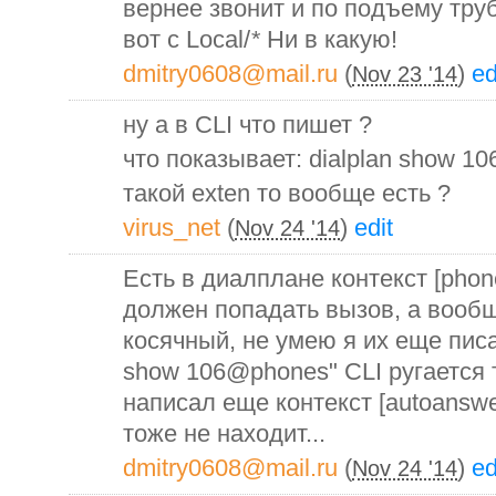
вернее звонит и по подъему тру
вот с Local/
*
Ни в какую!
dmitry0608@mail.ru
(
)
ed
Nov 23 '14
ну а в CLI что пишет ?
что показывает: dialplan show 
такой exten то вообще есть ?
virus_net
(
)
edit
Nov 24 '14
Есть в диалплане контекст [phon
должен попадать вызов, а вооб
косячный, не умею я их еще писат
show 106@phones" CLI ругается
написал еще контекст [autoansw
тоже не находит...
dmitry0608@mail.ru
(
)
ed
Nov 24 '14