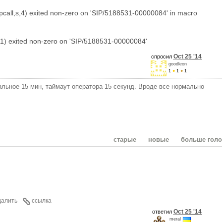
all,s,4) exited non-zero on 'SIP/5188531-00000084' in macro
1) exited non-zero on 'SIP/5188531-00000084'
Oct 25 '14
спросил
goodleon
1
●
1
●
1
льное 15 мин, таймаут оператора 15 секунд. Вроде все нормально
старые
новые
больше гол
далить
ссылка
Oct 25 '14
ответил
meral