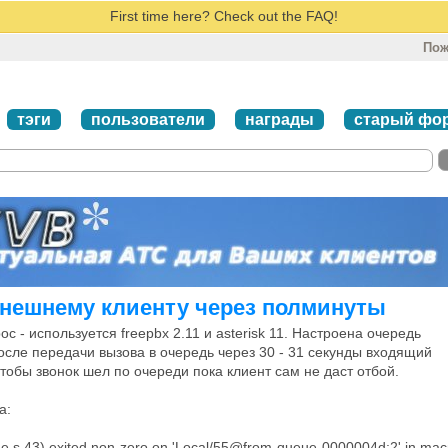
First time here? Check out the FAQ!
Пож
тэги
пользователи
награды
старый фо
нешнему клиенту через полминуты
с - используется freepbx 2.11 и asterisk 11. Настроена очередь
после передачи вызова в очередь через 30 - 31 секунды входящий
тобы звонок шел по очереди пока клиент сам не даст отбой.
а:
e,s,43) exited non-zero on 'Local/55@from-queue-0000004d;2' in mac