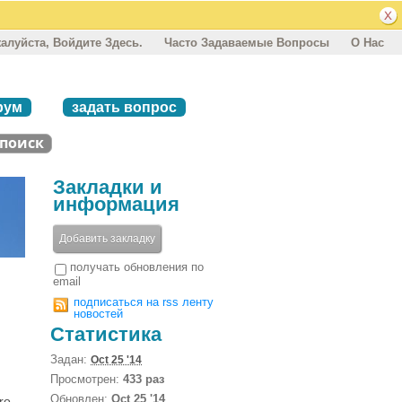
алуйста, Войдите Здесь.
Часто Задаваемые Вопросы
О Нас
рум
задать вопрос
Закладки и
информация
Добавить закладку
получать обновления по
email
подписаться на rss ленту
новостей
Статистика
Задан:
Oct 25 '14
Просмотрен:
433 раз
Обновлен:
Oct 25 '14
ro