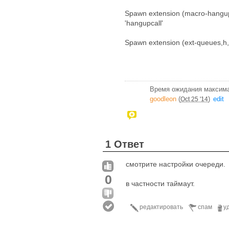
Spawn extension (macro-hangupc
'hangupcall'
Spawn extension (ext-queues,h,
Время ожидания максима
goodleon
(
)
edit
Oct 25 '14
1 Ответ
смотрите настройки очереди.
0
в частности таймаут.
редактировать
спам
у