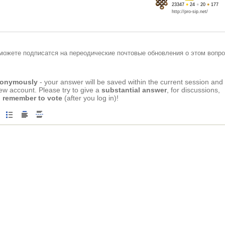
23347
●
24
●
20
●
177
http://pro-sip.net/
можете подписатся на переодические почтовые обновления о этом вопро
anonymously
- your answer will be saved within the current session and
new account. Please try to give a
substantial answer
, for discussions,
 remember to vote
(after you log in)!