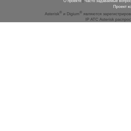
О проекте
|
Часто задаваемые вопр
Проект к
®
®
Asterisk
и Digium
являются зарегистриро
IP АТС Asterisk распр