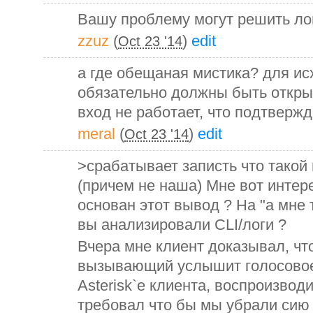
Вашу проблему могут решить лог
zzuz
(
)
edit
Oct 23 '14
а где обещаная мистика? для ис
обязательно должны быть открыт
вход не работает, что подтверж
meral
(
)
edit
Oct 23 '14
>срабатывает записть что такой
(причем не наша) Мне вот интер
основан этот вывод ? На "а мне 
вы анализировали CLI/логи ?
Вчера мне клиент доказывал, что
вызывающий услышит голосовое
Asterisk`е клиента, воспроизводи
требовал что бы мы убрали сию 