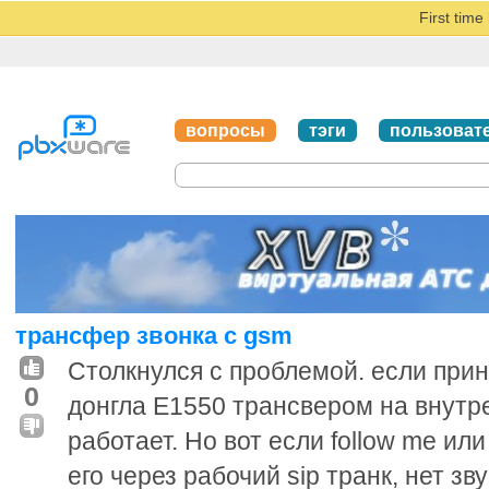
First tim
вопросы
тэги
пользоват
трансфер звонка с gsm
Столкнулся с проблемой. если прин
0
донгла E1550 трансвером на внутр
работает. Но вот если follow me ил
его через рабочий sip транк, нет зв