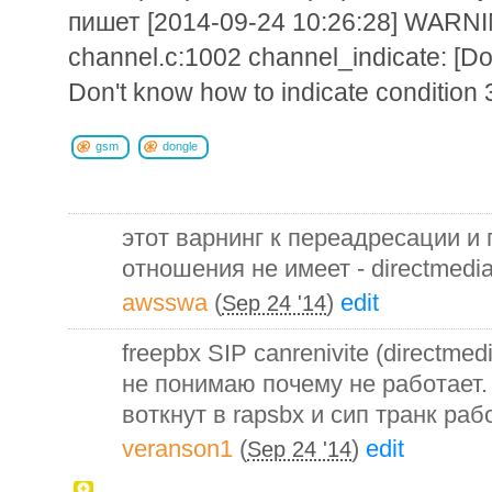
пишет [2014-09-24 10:26:28] WARNI
channel.c:1002 channel_indicate: [
Don't know how to indicate condition 
gsm
dongle
этот варнинг к переадресации и
отношения не имеет - directmedi
awsswa
(
)
edit
Sep 24 '14
freepbx SIP canrenivite (directmed
не понимаю почему не работает
воткнут в rapsbx и сип транк раб
veranson1
(
)
edit
Sep 24 '14