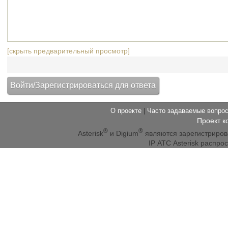
[скрыть предварительный просмотр]
О проекте
|
Часто задаваемые вопр
Проект к
®
®
Asterisk
и Digium
являются зарегистриро
IP АТС Asterisk распр