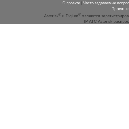
О проекте
|
Часто задаваемые вопр
Проект к
®
®
Asterisk
и Digium
являются зарегистриро
IP АТС Asterisk распр