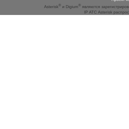
®
®
Asterisk
и Digium
являются зарегистриро
IP АТС Asterisk распр