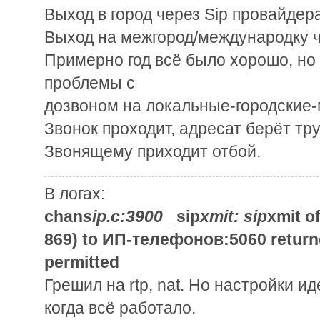
Выход в город через Sip провайдера
Выход на межгород/международку ч
Примерно год всё было хорошо, но 
проблемы с
дозвоном на локальные-городские-
Звонок проходит, адресат берёт тру
Звонящему приходит отбой.
В логах:
chan
sip.c:3900 _
sip
xmit: sip
xmit o
869) to ИП-телефонов:5060 returne
permitted
Грешил на rtp, nat. Но настройки 
когда всё работало.