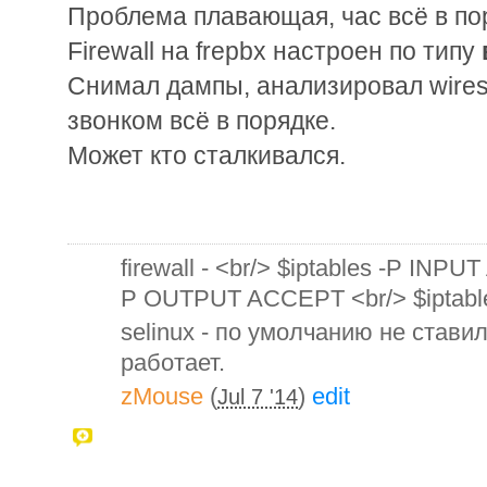
Проблема плавающая, час всё в пор
Firewall на frepbx настроен по типу
Снимал дампы, анализировал wires
звонком всё в порядке.
Может кто сталкивался.
firewall - <br/> $iptables -P INPU
P OUTPUT ACCEPT <br/> $ipta
selinux - по умолчанию не стави
работает.
zMouse
(
)
edit
Jul 7 '14