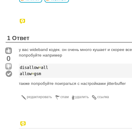
1 Ответ
у вас wideband кодек. он очень много кушает и скорее вс
попробуйте например
0
disallow
=
all
allow
=
gsm
также попробуйте поиграться с настройками jitterbuffer
редактировать
спам
удалить
ссылка