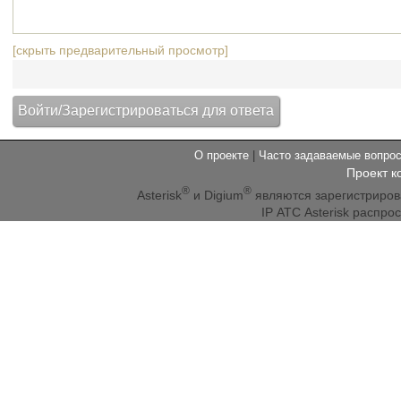
[скрыть предварительный просмотр]
О проекте
|
Часто задаваемые вопр
Проект к
®
®
Asterisk
и Digium
являются зарегистриро
IP АТС Asterisk распр