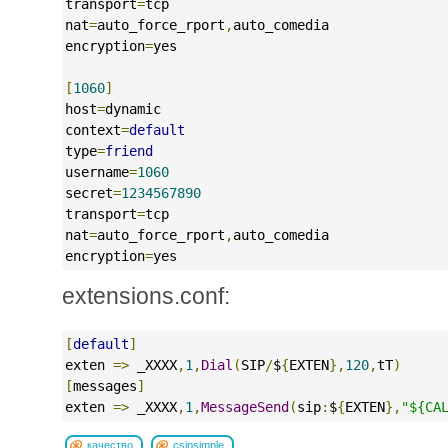
transport
=
tcp
nat
=
auto_force_rport
,
auto_comedia
encryption
=
yes
[
1060
]
host
=
dynamic
context
=
default
type
=
friend
username
=
1060
secret
=
1234567890
transport
=
tcp
nat
=
auto_force_rport
,
auto_comedia
encryption
=
yes
extensions.conf:
[
default
]
exten 
=>
 _XXXX
,
1
,
Dial
(
SIP
/
$
{
EXTEN
},
120
,
tT
)
[
messages
]
exten 
=>
 _XXXX
,
1
,
MessageSend
(
sip
:
$
{
EXTEN
},
"${CA
качество
csipsimple