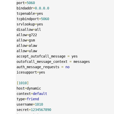
port
=
5060
bindaddr
=
0.0.0.0
tcpenable
=
yes
tcpbindport
=
5060
srvlookup
=
yes
disallow
=
all
allow
=
g722
allow
=
gsm
allow
=
alaw
allow
=
ulaw
accept_outofcall_message 
=
 yes
outofcall_message_context 
=
 messages
auth_message_requests 
=
no
icesupport
=
yes
[
1010
]
host
=
dynamic
context
=
default
type
=
friend
username
=
1010
secret
=
1234567890