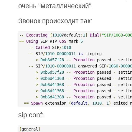
очень "металлический".
Звонок происходит так:
--
Executing
[
1010
@default
:
1
]
Dial
(
"SIP/1060-00
==
Using
 SIP RTP 
CoS
 mark 
5
--
Called
 SIP
/
1010
--
 SIP
/
1010
-
00000011
is
 ringing
>
0xb6d57f28
--
Probation
 passed 
-
 setti
--
 SIP
/
1010
-
00000011
 answered SIP
/
1060
-
0000
>
0xb6d57f28
--
Probation
 passed 
-
 setti
>
0xb6d41368
--
Probation
 passed 
-
 setti
>
0xb6d41368
--
Probation
 passed 
-
 setti
>
0xb6d41368
--
Probation
 passed 
-
 setti
>
0xb6d41368
--
Probation
 passed 
-
 setti
==
Spawn
 extension 
(
default
,
1010
,
1
)
 exited 
sip.conf:
[
general
]