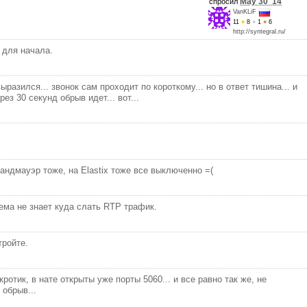
May 30 '14
спросил
VanKLiF
11
●
8
●
1
●
6
http://syntegral.ru/
 для начала.
ыразился... звонок сам проходит по короткому... но в ответ тишина... и
рез 30 секунд обрыв идет... вот...
ндмауэр тоже, на Elastix тоже все выключенно =(
ема не знает куда слать RTP трафик.
тройте.
ротик, в нате открыты уже порты 5060... и все равно так же, не
 обрыв...