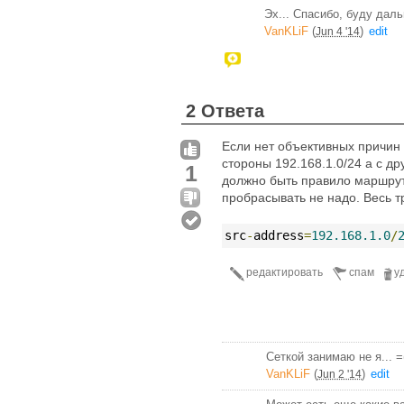
Эх... Спасибо, буду даль
VanKLiF
(
)
edit
Jun 4 '14
2 Ответа
Если нет объективных причин 
стороны 192.168.1.0/24 а с др
1
должно быть правило маршрути
пробрасывать не надо. Весь т
src
-
address
=
192.168.1.0
/
редактировать
спам
у
Сеткой занимаю не я... =
VanKLiF
(
)
edit
Jun 2 '14