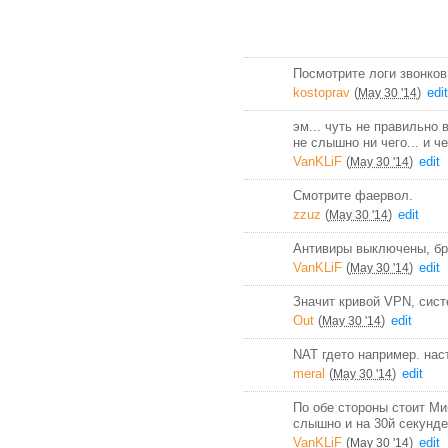
Посмотрите логи звонков
kostoprav
(
)
edit
May 30 '14
эм... чуть не правильно в
не слышно ни чего... и че
VanKLiF
(
)
edit
May 30 '14
Смотрите фаервол.
zzuz
(
)
edit
May 30 '14
Антивиры выключены, бра
VanKLiF
(
)
edit
May 30 '14
Значит кривой VPN, сист
Out
(
)
edit
May 30 '14
NAT гдето например. нас
meral
(
)
edit
May 30 '14
По обе стороны стоит Мик
слышно и на 30й секунде
VanKLiF
(
)
edit
May 30 '14