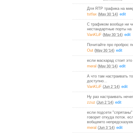
Для RTP трафика на микр
tstfax
(
)
edit
May 30 '14
С трафиком вообще ни че
нестандартные порты на 
VanKLiF
(
)
edit
May 30 '14
Почитайте про проброс п
Out
(
)
edit
May 30 '14
если маскарад стоит это
meral
(
)
edit
May 30 '14
А что там настраивать т
доступно...
VanKLiF
(
)
edit
Jun 2 '14
Ну раз настраивать нечег
zzuz
(
)
edit
Jun 2 '14
если подсети "спрятаны" 
говорит откуда поток. е
вобщемто непредсказуем
meral
(
)
edit
Jun 3 '14