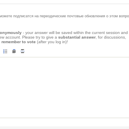
можете подписатся на переодические почтовые обновления о этом вопро
anonymously
- your answer will be saved within the current session and
new account. Please try to give a
substantial answer
, for discussions,
 remember to vote
(after you log in)!