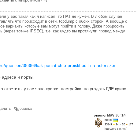
арианты с микротиком? =(
ля у вас такая как я написал, то НАТ не нужен. В любом случае
авлять что происходит в сети. tcpdump с обоих сторон. А вообще с
все варианты которые вам могут прийти в голову. Даже пробросить
ь (через тот-же IPSEC), т.е. как будто вы протянули провод между
t.ru/question/38386/kak-poniat-chto-proiskhodit-na-asteriske/
е адреса и порты.
 ответить. у вас явно кривая настройка, но угадать ГДЕ криво
далить
ссылка
May 30 '14
ответил
meral
23347
●
24
●
20
●
177
http://pro-sip.net/