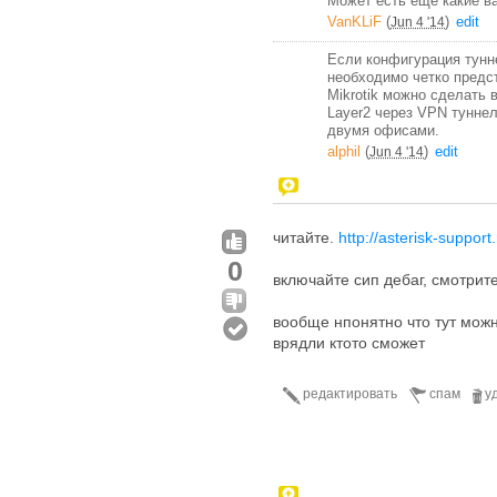
Может есть еще какие в
VanKLiF
(
)
edit
Jun 4 '14
Если конфигурация тунне
необходимо четко предст
Mikrotik можно сделать 
Layer2 через VPN туннел
двумя офисами.
alphil
(
)
edit
Jun 4 '14
читайте.
http://asterisk-suppor
0
включайте сип дебаг, смотрит
вообще нпонятно что тут можно
врядли ктото сможет
редактировать
спам
у