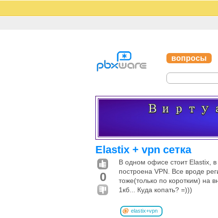
вопросы
Elastix + vpn сетка
В одном офисе стоит Elastix,
построена VPN. Все вроде рег
0
тоже(только по коротким) на 
1кб... Куда копать? =)))
elastix+vpn