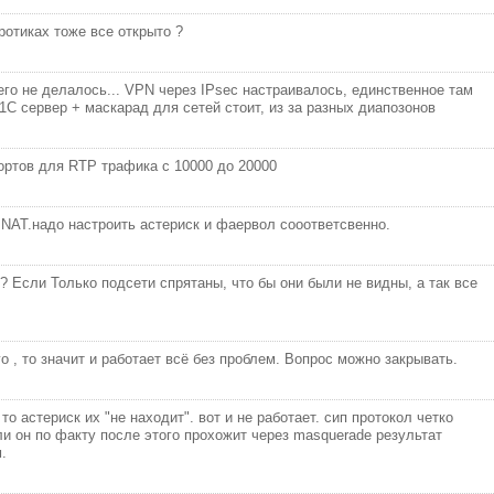
отиках тоже все открыто ?
го не делалось... VPN через IPsec настраивалось, единственное там
1С сервер + маскарад для сетей стоит, из за разных диапозонов
ортов для RTP трафика с 10000 до 20000
 NAT.надо настроить астериск и фаервол сооответсвенно.
о? Если Только подсети спрятаны, что бы они были не видны, а так все
о , то значит и работает всё без проблем. Вопрос можно закрывать.
то астериск их "не находит". вот и не работает. сип протокол четко
сли он по факту после этого прохожит через masquerade результат
.