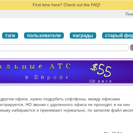
First time here? Check out the FAQ!
Пож
тэги
пользователи
награды
старый фо
 в другом офисе, нужно подрубить софтфоны, между офисами
истрируется, НО звонки с удаленного офиса не проходят, и на них
внешку набираются и принимают нормально, по записям файл веси