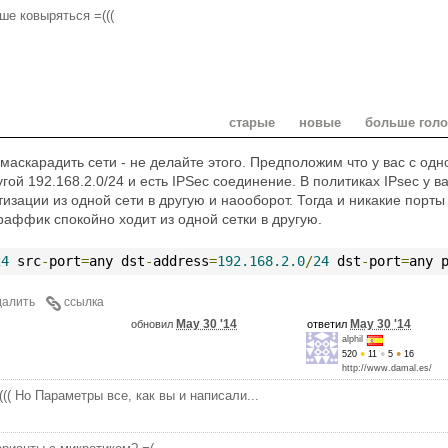
ше ковыряться =(((
старые
новые
больше гол
маскарадить сети - не делайте этого. Предположим что у вас с одн
угой 192.168.2.0/24 и есть IPSec соединение. В политиках IPsec у в
зации из одной сети в другую и наооборот. Тогда и никакие порты
раффик спокойно ходит из одной сетки в другую.
24
 src
-
port
=
any dst
-
address
=
192.168.2.0
/
24
 dst
-
port
=
any 
далить
ссылка
May 30 '14
May 30 '14
обновил
ответил
alphil
520
●
11
●
5
●
16
http://www.damal.es/
((( Но Параметры все, как вы и написали...