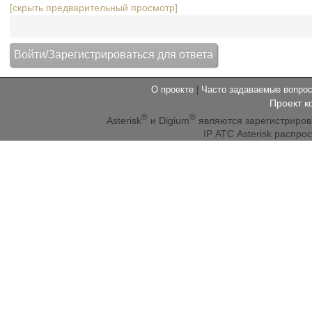
[скрыть предварительный просмотр]
О проекте
|
Часто задаваемые вопр
Проект к
®
®
Asterisk
и Digium
являются зарегистриро
IP АТС Asterisk распр