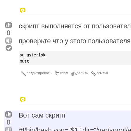
скрипт выполняется от пользовател
0
проверьте что у этого пользователя
su asterisk
mutt
редактировать
спам
удалить
ссылка
Вот сам скрипт
0
#!/bin/bash vop="$1" dir="/var/spool/a