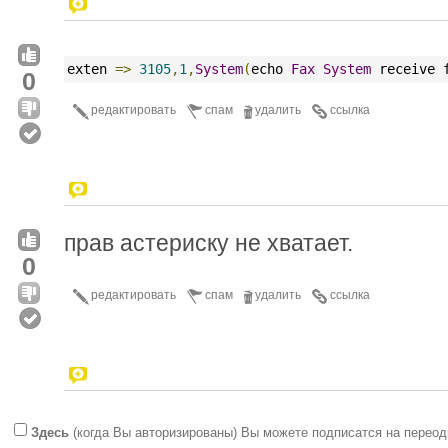
exten 
=>
3105
,
1
,
System
(
echo 
Fax
System
 receive 
0
редактировать
спам
удалить
ссылка
прав астериску не хватает.
0
редактировать
спам
удалить
ссылка
Здесь
(когда Вы авторизированы) Вы можете подписатся на переод