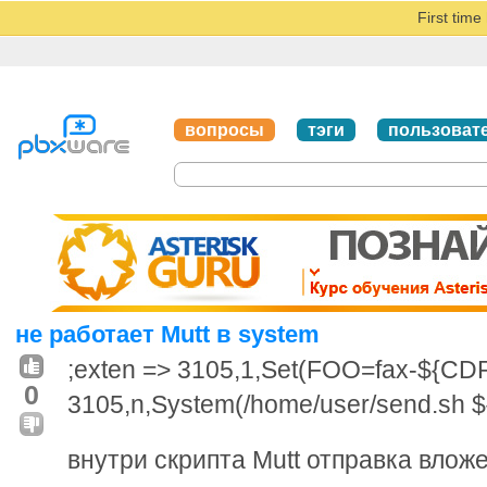
First tim
вопросы
тэги
пользоват
не работает Mutt в system
;exten => 3105,1,Set(FOO=fax-${CDR
0
3105,n,System(/home/user/send.sh 
внутри скрипта Mutt отправка влож