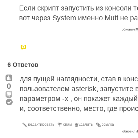
Если скрипт запустить из консоли т
вот через System именно Mutt не ра
M
обновил
6 Ответов
для пущей наглядности, став в конс
0
пользователем asterisk, запустите 
параметром -x , он покажет кажды
и, соответственно, место, где прои
редактировать
спам
удалить
ссылка
J
обновил