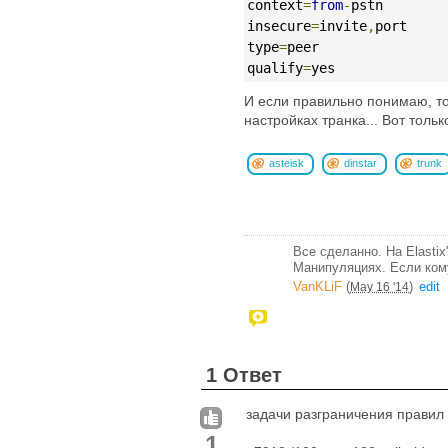
context
=
from
-
pstn
insecure
=
invite
,
port
type
=
peer
qualify
=
yes
И если правильно понимаю, то 
настройках транка... Вот тольк
asteisk
dinstar
trunk
Все сделанно. На Elastix'
Манипуляциях. Если кому
VanKLiF
(
)
edit
May 16 '14
1 Ответ
задачи разграничения правил
1