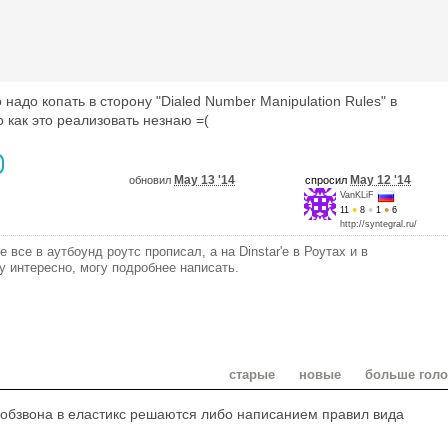
надо копать в сторону "Dialed Number Manipulation Rules" в
о как это реализовать незнаю =(
May 13 '14
May 12 '14
обновил
спросил
VanKLiF
11
●
8
●
1
●
6
http://syntegral.ru/
е все в аутбоунд роутс прописал, а на Dinstar'е в Роутах и в
 интересно, могу подробнее написать.
старые
новые
больше гол
 обзвона в еластикс решаются либо написанием правил вида