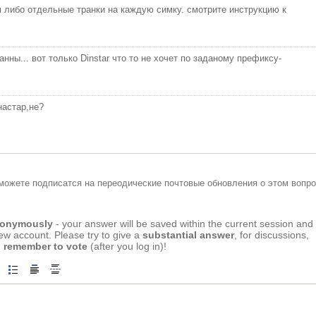
м либо отдельные транки на каждую симку. смотрите инструкцию к
нны... вот только Dinstar что то не хочет по заданому префиксу-
настар,не?
можете подписатся на переодические почтовые обновления о этом вопро
anonymously
- your answer will be saved within the current session and
new account. Please try to give a
substantial answer
, for discussions,
 remember to vote
(after you log in)!