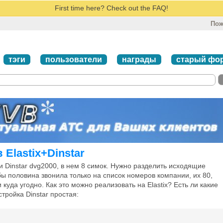
First time here? Check out the FAQ!
Пож
тэги
пользователи
награды
старый фо
Elastix+Dinstar
 и Dinstar dvg2000, в нем 8 симок. Нужно разделить исходящие
бы половина звонила только на список номеров компании, их 80,
 куда угодно. Как это можно реализовать на Elastix? Есть ли какие
тройка Dinstar простая: