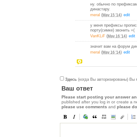
ну. обычно по префикса
династару.
meral
(
)
edit
May 15 '14
у меня префиксы прописа
порту(симке) звонить =(
VanKLiF
(
)
edit
May 16 '14
значит вам на форум ди
meral
(
)
edit
May 16 '14
Здесь
(когда Вы авторизированы) Вы 
Ваш ответ
Please start posting your answer 
published after you log in or create a 
please use comments
and
please do