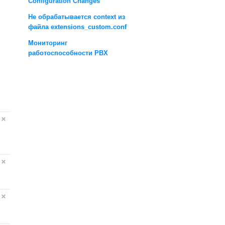
Configuration Changes
Не обрабатывается context из
файла extensions_custom.conf
Мониторинг
работоспособности PBX