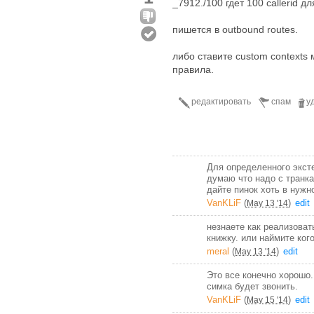
_7912./100 гдет 100 callerid 
пишется в outbound routes.
либо ставите custom contexts
правила.
редактировать
спам
у
Для определенного эксте
думаю что надо с транка
дайте пинок хоть в нужн
VanKLiF
(
)
edit
May 13 '14
незнаете как реализоват
книжку. или наймите кого
meral
(
)
edit
May 13 '14
Это все конечно хорошо.
симка будет звонить.
VanKLiF
(
)
edit
May 15 '14