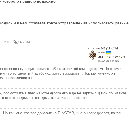
для которого правило возможно.
 модуль и в нем создаете контекст/разрешения использовать разные
далить
ссылка
May 12 '14
ответил
meral
23347
●
24
●
20
●
177
http://pro-sip.net/
ншена не подходит вариант, ибо там считай колл центр =( Поэтому я
ми что то делать + аутбоунд роутс ворошить... Ток как именно хз =(
ом направлении =)
ь, посмотрите видео на ютубе(пока его еще не заркрыли) или почитайте
то кто это сделает. как делать написано в ответе.
.. Но как мне это все добавить в DINSTAR, ибо он определяет, какая