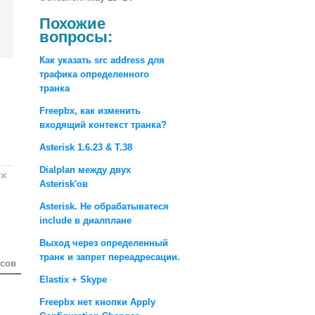
Похожие
вопросы:
Как указать src address для
трафика определенного
транка
Freepbx, как изменить
входящий контекст транка?
Asterisk 1.6.23 & T.38
Dialplan между двух
Asterisk'ов
Asterisk. Не обрабатыватеся
include в диалплане
Выход через определенный
транк и запрет переадресации.
осов
Elastix + Skype
Freepbx нет кнопки Apply