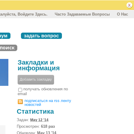
алуйста, Войдите Здесь.
Часто Задаваемые Вопросы
О Нас
рум
задать вопрос
Закладки и
информация
Добавить закладку
получать обновления по
email
подписаться на rss ленту
новостей
Статистика
Задан:
May 12 '14
Просмотрен:
618 раз
Обновлен:
May 13 '14