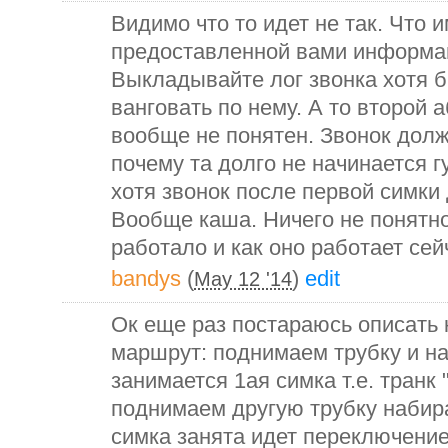
Видимо что то идет не так. Что 
предоставленной вами информац
Выкладывайте лог звонка хотя 
ванговать по нему. А то второй 
вообще не понятен. Звонок долж
почему та долго не начинается г
хотя звонок после первой симки
Вообще каша. Ничего не понятно 
работало и как оно работает сей
bandys
(
)
edit
May 12 '14
Ок еще раз постараюсь описать 
маршрут: поднимаем трубку и н
занимается 1ая симка т.е. транк 
поднимаем другую трубку набира
симка занята идет переключение