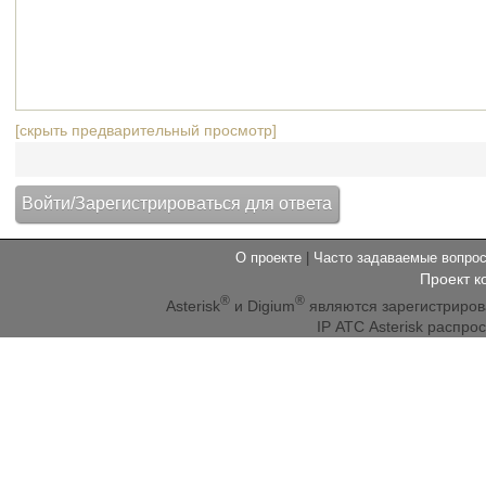
[скрыть предварительный просмотр]
О проекте
|
Часто задаваемые вопр
Проект к
®
®
Asterisk
и Digium
являются зарегистриро
IP АТС Asterisk распр