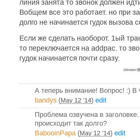
линия занята то звонок должен идт
Вобщем все это работает. но при з
долго не начинается гудок вызова с
Если же сделать наоборот. 1ый тра
то переключается на addpac. то зв
гудок начинается почти сразу.
M
обновил
А теперь внимание! Вопрос! :) В
bandys
(
)
edit
May 12 '14
Проблема озвучена в заголовке
происходит так долго?
BabooinPapa
(
)
edit
May 12 '14