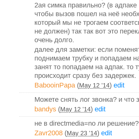
2ая симка правильно? (в адпаке 
чтобы вызов пошел на неё необ
который мы не трогаем соответс
не должен) так так вот это пер
очень долго.
далее для заметки: если поменят
поднимаем трубку и попадаем на
занят то попадаем на адпак. то 
происходит сразу без задержек.
BabooinPapa
(
)
edit
May 12 '14
Можете снять лог звонка? и что з
bandys
(
)
edit
May 12 '14
не в directmedia=no ли решение?
Zavr2008
(
)
edit
May 23 '14